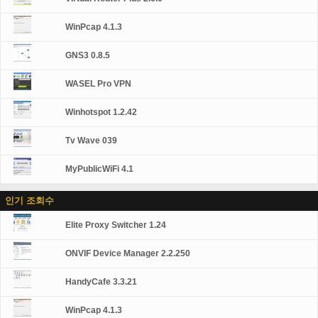
대 한 최고의 보안 측정을 사용 하 여, 해커는 하지 기회가
원래 IP 주소와 높은 암호화 된 데이터 전송의 아무 표시 때
WinPcap 4.1.3
문에 당신의 장치에 도달 하 고... 왜 WASEL 프로? 쉬운 설
치 및 한 응용 프로그램, 그냥 설치 우리의 OpenVPN 클라
이언트 장치에 연결, 귀하의 사용자 이름을 삽입 클릭 하 고
GNS3 0.8.5
패스 워드와 클릭 연결... 개인 및 비즈니스 사용에 대 한 신
뢰할 수 있는 & 신뢰할 수 있는 VPN 솔루션... 여러 가지 기
WASEL Pro VPN
능 (L2TP/OpenVPN), 무제한 대역폭, 사용에 제한이 모든
종류의 VOIP 지원 합니다. 모든 손 장치 및 휴대 전화, 안…
Winhotspot 1.2.42
Tv Wave 039
MyPublicWiFi 4.1
인기 조회수
Elite Proxy Switcher 1.24
ONVIF Device Manager 2.2.250
HandyCafe 3.3.21
WinPcap 4.1.3