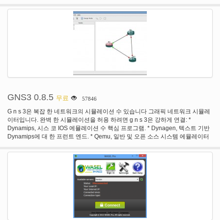
부 네트워킹 지역 사회에서 매우 잘 알려져 있습니다. WinPcap 다운로드 수천
북 이나 컴퓨터를 사용 하 여 인터넷을 통해 이동할 수 있습니다. 가상 Wifi 핫스
번 매일입니다. · 시험 하는 그리고 신뢰할 수 있는. 많은 사용자가 다양 한 플랫
팟은 윈도우 7, 윈도우 8, 윈도우 서버 2008 r 2와 윈도우 서버 2012을 실행 하는
폼에 WinPcap를 테스트 하 고 가장 미묘한 버그를 찾는 수 년에 걸쳐 공헌 했다.
Pc에 대 한 무료, 오픈 소스 소프트웨어를 기반으로 라우터. 가상 Wifi 핫스팟을
WinPcap 개발자는 경험이 풍부한 Windows 드라이버 작가, 그리고 견고한 안정
사용 하 여, 사용자가 무선으로 공유할 수 있는 모든 인터넷 연결 (Wifi, LAN, 케
성을 강조 하는 소프트웨어 개발에 그들의 접근. 주의 사항: 버 기 드라이버는 블
이블 모뎀, 전화 접속, 셀룰러, 등) 모든 Wifi 장치 (노트북, 스마트폰, 아이팟 터치,
루 스크린을 의미 한다. · 최종 사용자를 위한 사용 하기 쉬운. WinPcap는 모든
아이폰, 안 드 로이드 전화, 준, Netbook, 무선 프린터, 등.) 이 소자 들은 다른 액
지원 되는 운영 체제에서 실행 되는 하나의 작은 실행 파일과 배포 됩니다. 실행
세스 포인트 처럼 가상 Wifi 핫스팟 연결 및 연결이 완전히 w p a 2를 사용 하 여
파일, 실행 되며 그 순간부터 윈도우를 캡처하고 원시 네트워크 트래픽을 보낼
보안 (가장 안전한 무선 암호화.)
수 있습니다. 그것은 쉬울 수 없습니다. · 프로그래머를 위한 사용 하기 쉬운. 모
든 버전의 WinPcap 설명서, 라이브러리를 포함 하는 개발자의 팩와 즉시 새로운
응용 프로그램과 함께 시작 하는 데 필요한 파일이 포함 됩니다. 개발자의 팩 샘
플 프로그램을 Visual Studio와 고 니, 둘 다 컴파일할 준비가 집합이 포함 되어
GNS3 0.8.5
무료
57846
있습니다 그리고 훌륭한 출발점으로 사용할 수 있습니다. · 멀티 플랫폼입니다.
WinPcap은 적극적으로 Windows NT, Windows 2000, Windows XP 및
G n s 3은 복잡 한 네트워크의 시뮬레이션 수 있습니다 그래픽 네트워크 시뮬레
Windows Server 2003에 유지 됩니다. WinPcap Windows 95, Windows 98 및
이터입니다. 완벽 한 시뮬레이션을 허용 하려면 g n s 3은 강하게 연결: *
Windows ME에 사용할 수 있습니다 하지만이 운영 체제 이상 유지 되지 않습니
Dynamips, 시스 코 IOS 에뮬레이션 수 핵심 프로그램. * Dynagen, 텍스트 기반
다. Windows Vista는 예비 지원 일부 기능을 사용할 수 없습니다. · 휴대용입니
Dynamips에 대 한 프런트 엔드. * Qemu, 일반 및 오픈 소스 시스템 에뮬레이터
다. WinPcap은 libpcap와 완전히 호환 됩니다. 즉, 기존 Unix 또는 Linux 도구
및 virtualizer. G n s 3은 네트워크 엔지니어, 관리자 및 인증 CCNA, CCNP,
Windows 포트를 사용할 수 있습니다. 이 또한 Windows 응용 프로그램 유닉스
CCIP, CCIE, JNCIA, JNCIS, JNCIE 등을 전달 하 고 싶은 사람들을 위한 실제 실
를 쉽게 휴대용 된다는 것을 의미 합니다. · 잘 문서화 되어있다. WinPcap 설명
험실에 우수한 보완적인 도구입니다. 그것은 또한 시스 코 IOS, 주 니 퍼는
서 따라 하기 쉬운 하이퍼 링크 방식으로 API 및 내부 문서. 설명서의 모든
JunOS의 기능 실험 또는 실제 라우터에서 나중에 배포 해야 하는 구성을 확인
WinPcap 기능을 단계별로 튜토리얼.
하려면 사용할 수 있습니다. 이 프로젝트는 오픈 소스, 윈도우, 리눅스 및 맥 Os
X 등 여러 운영 체제에서 사용할 수 있는 무료 프로그램입니다. 기능 개요 * 높은
품질과 복잡 한 네트워크 토폴로지 디자인. * 많은 시스 코 IOS 라우터 플랫폼,
IPS, PIX 및 ASA 방화벽, JunOS의 에뮬레이션입니다. * 시뮬레이션 간단한 이더
넷, ATM 및 프레임 릴레이 스위치. * 현실 세계를 가상된 네트워크의 연결! * 패킷