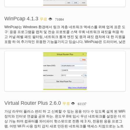
Cybercafe에서 모든 컴퓨터에 액세스 하 고 귀하의 책상에서 이동 하지 않고 필
요한 모든 변경 수 있습니다. HandyCafe 인터넷 카페 소프트웨어는 쉽게
Cybercafe 관리 해야만 완벽 한 솔루션! 무제한 Authorizable 직원 제어 수 모든
출납 원 및 HandyCafe 인터넷 카페 소프트웨어와 함께 직원에 대 한 개별 계정
WinPcap 4.1.3
무료
71084
을 만들과 당신이 원하는대로 권한 부여를 제공. 당신은 또한 당신의 Cybercafe
에 대 한 언제 든 지 출납 원 및 프로세스의 모든 수익을 보고할 수 있습니다. 즉
WinPcap는 Windows 환경에서 링크 계층 네트워크 액세스를 위해 업계 표준 도
각적인와 비주얼 컴퓨터 감독 HandyCafe 인터넷 카페 소프트웨어는 모니터링
구: 응용 프로그램을 캡처 및 전송 프로토콜 스택 우회 네트워크 패킷을 허용 하
하 고 당신이 원하는 모든 컴퓨터 완전히 또는 개별적으로 관리할 수 있도록 디
고 커널 레벨 패킷 필터링, 네트워크 통계 엔진 및 원격 패킷 캡처에 대 한 지원을
자인. 당신이 원하는 언제 든 지 귀하의 클라이언트의 화면 캡처를 얻을 수 있습
포함 하 여 추가적인 유용한 기능을가지고 있습니다. WinPcap은 드라이버, 낮은
니다. HandyCafe 인터넷 카페 소프트웨어, 쉽게 당신의 Cybercafe에 컴퓨터의
수준의 네트워크 액세스를 제공 하기 위해 운영 체제를 확장 하 고 쉽게 낮은 수
전체 제어를 걸릴 것 이다. 프린터 추적 모듈 고객 그것을 사용 하는 동안 자동으
준의 네트워크 계층에 액세스 하는 데 사용 되는 라이브러리 구성 되어 있습니
로 귀하의 인터넷 카페에 프린터를 감독할 수 있습니다 당신과 다음 과정 가격
다. 이 라이브러리에는 잘 알려진 libpcap Unix API의 Windows 버전이 포함 되
하실 수 있습니다. 기타 소득 게다가 PC 사용 HandyCafe 인터넷 카페 소프트웨
어 있습니다. 그것의 기능 집합이 덕분에 WinPcap 패킷 캡처 이며 필터링 엔진
어의 관리 기타 소득 공급자 도구와 게임 플레이 스테이션, 주사위 놀이, 당구, 체
의 많은 오픈 소스와 상용 네트워크 도구, 프로토콜 분석기를 포함 하 여 네트워
스, 등, 등에 대 한 타이밍 프로세스를 만들고 모든 결과 보고 합니다. 모든 작업
크 모니터, 네트워크 침입 탐지 시스템, 탐지기, 트래픽 발생기 및 네트워크 테스
을 Cybercafe에 신뢰성 및 가격 옵션을 조정 하 게 쉬운 쉽게 할 것입니다.
터. Wireshark, Nmap, 흡입, ntop 이러한 도구 중 일부는 알려지고 네트워킹 사
회 전반에 걸쳐 사용. Winpcap.org 인기 있는 tcpdump 도구의 Windows 버전
WinDump 집 이기도합니다. WinDump 시계, 진단 하 고 다양 한 복잡 한 규칙에
따라 디스크 네트워크 트래픽을 저장 사용할 수 있습니다. 특징: · 고성능입니다.
WinPcap 구현 고전적인 최적화의 모든 패킷을에 설명 된 원래의 것 들이, JIT 필
터 컴파일 및 커널 수준의 통계 처리 같은 플러스 문학 (예를 들어, 커널 수준 필
Virtual Router Plus 2.6.0
무료
61137
터링과 버퍼링, 문맥 스위치 완화, 부분 패킷 복사), 캡처. 이러한 이유로
WinPcap 다른 유사한 접근을 능가. · 인기 있는. WinPcap 네트워크 인터페이스
가상 라우터 플러스 편리 하 고 신뢰할 수 있는 응용 이다 수 있도록 설계 된 WiFi
로 많은 도구에 의해 사용 됩니다--둘 다 무료 및 프로토콜 분석기, 네트워크 모
장치와 인터넷 연결을 공유 하는. 윈도우 8에 임시 무선 네트워크를 설정은 더 이
니터, 네트워크 침입 탐지 시스템, 탐지기를 포함 하 여 상업 교통 발전기, 네트워
상 가능 하며 컴퓨터를 와이파이 핫스팟으로 전환 제 3 자, 전용된 응용 프로그
크 테스터, 등등. 흡입 공기 같게, Nmap, WinDump, ntop 같은 이러한 도구 중 일
램. 어떤 Wi Fi 사용 장치 감지 새로 만든된 네트워크를 액세스 지점으로는 노트