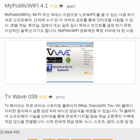
니다. 사용 하기 쉬운 그래픽 인터페이스는 SOAP과 REST 기반 웹 서비스와 함
MyPublicWiFi 4.1
무료
38437
께 작동 하도록 간단 하 게. 예를 들어 부하 테스트를 만들기 위해 당신은 단지를
마우스 오른쪽 단추로 기능 테스트 부하 테스트로 실행. 또는 드래그를 사용 하
MyPublicWiFi는 Wi-Fi 무선 액세스 지점으로 노트북/PC를 켤 수 있는 사용 하기
고 만드는 모든 테스트 시나리오-간단 하거나 복잡 한 드롭. 그리고 soapUI 프로
쉬운 소프트웨어. 근처에 누구 든 지 귀하의 공유를 통해 인터넷을 서핑할 수 있
제공 속성 전송 마법사 자동으로 선택한 콘텐츠에 대 한 속성을 전송할 수 있는
다. 호텔 객실, 회의실, 집에서 또는 같은 임시 액세스 포인트를 설정 하기 위한
경험된 많은 사용자에 대 한 복잡 한 TestCases 또는 메시지 흐름의 생성 쉽게.
이상적인 솔루션 이기도 합니다. MyPblicWiFi 방화벽은 특정 서버에 대 한 사용
최대 제어 및 유연성에 대 한 soapUI 프로 아웃 박스 지원을 합니다 고급 스크립
자 액세스를 제한할를 사용할 수 있습니다. 특정 인터넷 서비스 (예: 파일 공유 프
팅 테스트와 거의 아무것도 할 수 있습니다. 그래서 테스터, 개발자, 비즈니스 분
로그램)를 사용 하 여를 방지할 수 있습니다. MyPublicWiFi를 사용 하면 기록 하
석가, 또는 매니저 든 soapUI 누구나. soapUI 테스트 하 고 테스트를 완벽 하 게
고 당신의 가상 WIFI 핫스팟에 방문한 모든 url 페이지를 추적할 수 있습니다.
필요한 모든 도구를 제공 합니다. 개요 탭의 프로젝트 및 해당 내용을 모두 포괄
MyPublicWiFi는 프리웨어 프로그램, 그리고 완벽 하 게 사용 될 수 있다.
적인 보기를 제공합니다. 클릭 한 번으로 들어오는 메시지의 유효성 검사에 대
한 주장의 수는 TestStep에 추가할 수 있습니다. 강력한 HTTP 모니터를 사용 하
여 기록, 분석 하 고도 클라이언트-서버 트래픽 발생 수정. 고 프로 더 많은 전문
가 제공 하 고 고급 기능을 soapUI 방법은 앞서의 다른 테스트 도구. 쉽게 만들고
데이터 기반 테스트를 실행 합니다. 데이터 소스 TestStep 표준 soapUI 속성으
로-Excel, XML, JDBC, 파일, 그리고 더 많은-외부 소스 로부터 테스트 데이터를
읽습니다. 복합 프로젝트 팀에서 프로젝트 작업을 쉽게. 고 데이터 구조를 시간
이 지남에 변경, soapUI 테스트 하 고 자동으로 모든 프로 그들을 업데이트 합니
Tv Wave 039
무료
37711
다.
Tv 웨이브는 무료 라이브 스트리밍 플레이어 Wmp, Sopcast와 Tvu, Vlc 플래시
이러한 형식에서 실행 많은 tv와 라디오 방송국을 재생할 수 있습니다. Tv 플레이
어 소프트웨어 기술을 인터넷을 통해 전세계 디지털 방송 채널 오른쪽의 수백에
직접 당신을 연결합니다. 시계 전세계 채널 영화, 뉴스, 스포츠, 음악, 쇼핑 및 많
은, 같은 카테고리의 톤에서의 수천 더 많은! 지금 그것은 당신의 차례 인터넷 TV
11 from 431
의 힘을 경험입니다. 아니 추가 하드웨어, 그냥 다운로드 하 고 즐기십시오!