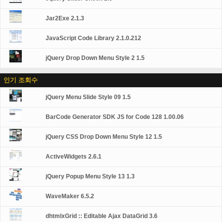
Jar2Exe 2.1.3
JavaScript Code Library 2.1.0.212
jQuery Drop Down Menu Style 2 1.5
인기 조회수
jQuery Menu Slide Style 09 1.5
BarCode Generator SDK JS for Code 128 1.00.06
jQuery CSS Drop Down Menu Style 12 1.5
ActiveWidgets 2.6.1
jQuery Popup Menu Style 13 1.3
WaveMaker 6.5.2
dhtmlxGrid :: Editable Ajax DataGrid 3.6