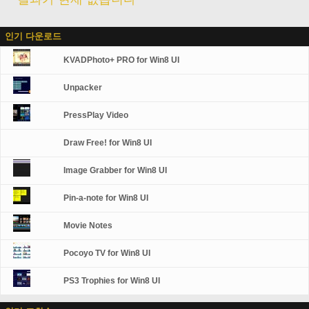
인기 다운로드
KVADPhoto+ PRO for Win8 UI
Unpacker
PressPlay Video
Draw Free! for Win8 UI
Image Grabber for Win8 UI
Pin-a-note for Win8 UI
Movie Notes
Pocoyo TV for Win8 UI
PS3 Trophies for Win8 UI