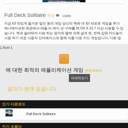
Full Deck Solitaire
무료
55890
지금 63 맛있게 즐거운 일인 용의 게임 당신의 맥에 대 한! 새로운 게임을 추가
애니메이션된 배경에서-애플 리 케이 션-구매를 맥 OS X 10.7 이상 사용할 수 있
습니다. 맥과 솔리테어 사랑 하는 엄마와 딸에 의해 설계 된, 전체 갑판 카드놀이
사용 하기 쉬운 사용자 인터페이스와 함께 아름 다운 카드 게임입니다. 다른 많
은 게임에서 볼 수 없는 점의 60 3 유일 하 게 다른 유사 심지어 가장 노련한 전문
1 from 1
가 점령 유지. 각 선수는 얼마나 많은 시간 알려, 당신이 승리 하는 게임 게임과
그 게임에 대 한 가장 높은 점수에 대 한 통계입니다. 유일 하 게 스마트 세 가지
수준의 힌트 시스템 재생 되며 심지어 악수 카드 꽤 그 기묘한 움직임을 보이지
1
않으면 이동 알 수 있습니다. 게임 게임 팩 1에 포함 된 두 개의 더 놀라운 애니메
이션된 배경으로 고전적인 배경, 당신의 자신의 벽지 또는 달빛 아래 바다의 화
에 대한 최적의 애플리케이션 게임
편집자에서
려한 이동 비디오의 옵션이 있다. 무료 게임 포함 클론다이크 3 카드, 클론 다이
크 1 카드, 라스베가스 카드놀이, 프리셀, 이집트의 도둑, 40 도둑, 레드와 블랙,
자세히보기
로얄 퍼레이드, 악마, Canfield, Canfield 1 카드 설정, 이중 Canfield, 거미 4 벌,
거미 1 벌, 거미 2 벌, 피라미드, 트라이 봉우리가 솔리테어, 골프, 골프 주변 코
결과가 현재 없습니다
너, 간격, 몬타나, 포위 성곽, Bisley와 부인 걸 레. 이 고전적인 게임의 대부분은
전체 데크 솔리테어 독특한! 게임 팩 하나 추가 시계 인 내, 할아버지의 시계, 독
일 시계, 조임 퀸 즈, 전갈, 전갈 2, 말 벌, 세 마리 눈 먼 쥐, 삼 투, 삼 투에 의해도
인기 다운로드
서, 유콘, 러시아 카드 놀이, 중국어 솔리테어, 호주 인 내, 요새, 피라미드 골프,
에이스를! 게임 팩 2 추가 미스 밀리, 악마와 도둑, 라 벨 루시, 개미 자리의 팬, 슈
Full Deck Solitaire
퍼 꽃 정원, 창 고, 잔인 한 일인, 베이커의 다 즌, 스페인어 인 내, 스페인, 포르투
갈어 카드놀이, 좋은 측정, 베이커의 게임, 8에서 펭귄 카드 놀이, Seahaven 타
워, 계급 및 파일, 번호 10, 레이디 제인, 그리고 Zerline에서 성!
인기 조회수