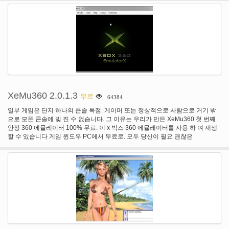
어 폴더를 검사)을 번역 표시 해야 합니다 경우 선택 하는 옵션 추가 # 여러 도구
뮬레이터와 함께 경험이 있다면 ISO 파일 (디스크 이미지)에서 게임을 재생할 수
# 부가 실행 취소에 어떤 속도 개선 마지막 편집 (ctrl + z) 때 속임수 편집 값 테이
있습니다이 에뮬레이터를 사용 하 여 쉽게이 사용할 수 있습니다. 간단 하 게 드
블 # 추가 추가 그래서 좀 더 구체적으로 # 추가 사용자 지정 코멘트 어셈블러 창
래그 앤 드롭 ".exe" 에뮬레이터, 게임 및 게임을 자동으로 로드 됩니다. 또한 그
에 경로 밖으로 필터링 할 수 있습니다 포인터가 다시 검사 하려면 옵션 # lua 자
냥 에뮬레이터를 열 수 있습니다 파일을 이동 > 열기 > 블루-레이 사용 하 여 다
동 어셈블러 ($luavariable) # 추가 구문 강조 lua를 내부 변수를 사용 하는 기능
음 파일에서 대신 "블루-레이"에서 선택 하는 경우 게임에 이동. 우리는 법적 문
추가 # 변경 버전 c + + 런타임 필요 하지 않는 루아 dll 설치 # 64 비트 dll을 지원
제 때문에 에뮬레이터, p s 3의 Bios 파일을 추가할 수 이러한 별도로 여기서 다
하기 위해 변경 루아 라이브러리 # lua 스크립트 이동 되었습니다 댓글 창에서
운로드. Games(blue-ray) 디스크 이미지를 다운로드 하려면 thepiratebay 등 같
그것의 자신의 메뉴 가기 # 16 진수 보기에서에 선택할 때 4 바이트 그리고 눌러
은 토런트 사이트를 사용할 수 있습니다. 시스템 요구 사항: (참고:이 무 겁 게 당
공간 거기가 게 됩니다. 백스페이스 # 부가 매우 작은 다운로드할 수 있도
신이 게임에 따라 달라 집니다 하지만이 당신에 게 견적을 줄 한다) 운영 체제: 윈
록.cetrainer 파일 확장명 파일 있고 훌륭한 트레이너를 반환 합니다.
도우 (근처 기능에서 지원 Mac) CPU: 코어 2 듀오 E6850 3.0 g h z 또는 더 나
은. RAM: 2GB 이상입니다. 특별 공지 사항: 그랜드 테프트 자동 V (GTA 5) 에뮬
XeMu360 2.0.1.3
무료
64384
레이터 작업 보고는, 지금 그것을 밖으로 시도!
일부 게임은 단지 하나의 콘솔 독점. 게이머 또는 정상적으로 사람으로 거기 밖
으로 모든 콘솔에 빚 진 수 없습니다. 그 이유는 우리가 만든 XeMu360 첫 번째
안정 360 에뮬레이터 100% 무료. 이 x 박스 360 에뮬레이터를 사용 하 여 재생
할 수 있습니다 게임 윈도우 PC에서 무료로. 모두 당신이 필요 괜찮은
CPU/GPU와.NET Framework 설치 그리고 물론 게임 o 재생 블루-레이 또
는.ISO 파일입니다. 우리의 오늘 고 연주 XeMu360를 보십시오! 최신 버전
XeMu360 2.0.1.3 베타. 뉴스 속보: GTA 5 XeMu360 작업 보고! 이 새로운 업데
이 트를 포함:-몇 가지 버그 수정-윈도우 8 사용자를 위한 증가 fps-지금 지원 지
역 ROM 이미지-