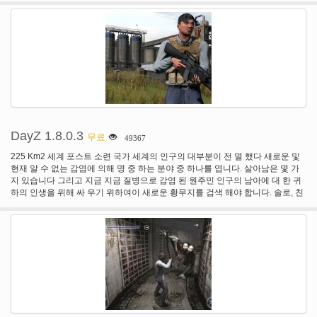
DayZ 1.8.0.3
무료
49367
225 Km2 세계 포스트 소련 국가 세계의 인구의 대부분이 전 멸 했다 새로운 및
현재 알 수 없는 감염에 의해 명 중 하는 분야 중 하나를 엽니다. 살아남은 몇 가
지 있습니다 그리고 지금 지금 질병으로 감염 된 원주민 인구의 남아에 대 한 귀
하의 인생을 위해 싸 우기 위하여이 새로운 황무지를 검색 해야 합니다. 솔로, 친
구 들과 함께 팀을 또는 생존을 넘어 지이 잔인 하 고 놀 아 요 풍경 의미 한다 무
엇 이건을 사용 하 여 경로 선택 해 서 세계에 걸릴. 현실적인 "좀비" 사용자 지정
애니메이션-이 한 번 인간의 생물 행동 하 고 행동으로 그들은 청각 및 냄새의
heighten 의미 하지만 광경, 더 적은 그것의 위에 그들은 산책 같은 무의식적인
신체에서 먹는 모션 캡처 애니메이션 사용 것입니다. 쌓아 올린 지역에 보면 당
신은 그들을 볼 것 이다 그들의 다음 희생자는 감히에 벤처를 기다리고 주위를
산책. 새로운 무기와 차량! -적 석 궁을 필요 같은 느낌? 아니면 적은 군사 무기
처럼? 만약 당신이 다음이 당신을 위해 완벽 한 우리가 있다 두 기준 모두이 황무
지에 사용 가능한 높은 품질을 생성. 그 위에 데리 러 수 볼트는 석 궁에서 해 고
재사용 하기! 뿐만 아니라 우리는 또한 사용자 지정 차량 수리 할 수 있는 세상을