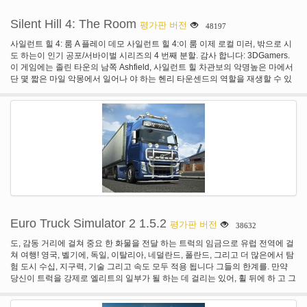
보여 무엇 당신이 만든 거 야 약 쟁이 만들었습니다! 총 맞을 경우 사용자 지정 의
료 시스템-ArmA 2의 메 딕 마법 기능이 의료 시스템-과거의 일은, 유혈 하 고 붕
Silent Hill 4: The Room
평가판 버전
48197
대 있어 때까지 혈액을 잃고 기대. 너무 많은 혈액을 잃은 거 야? 다음 식을 넘어
기대. 너무 모 르 핀을 얻을 때까지 걸을 수 없습니다 다음 다리에 총 맞을 경우
사일런트 힐 4: 룸 A 플레이 데모 사일런트 힐 4:이 룸 이제 로컬 미러, 밖으로 시
최대 사람 수 있습니다. 통증 부상 후 진통제 없이 흔들 계속 거 야 그래서 고려
도 하는이 인기 공포/서바이벌 시리즈의 4 번째 분할. 감사 합니다: 3DGamers.
하는 요소 이기도 합니다. 이것은 그것의 최상의 의료! 영구 서버-당신을 잃고 모
이 게임에는 졸린 타운의 남쪽 Ashfield, 사일런트 힐 차관보의 악명높은 마에서
든 진행에는 목표를 향해 노력 또는 공급 그리고 서버 찾는 충돌 하는 너무 많은
단 몇 짧은 마일 악몽에서 일어나 야 하는 헨리 타운센드의 역할을 재생할 수 있
시간을 지출의 위로 Fed? 잘 된 DayZ 모든 합계는 우리의 외부에 저장 하는 서
습니다. 헨리는 그의 아파트에 갇혀 하 고 신비 하 게 거기에 표시 된 포털을 통해
버 데이터베이스 그래서 어디까지 로그 오프, 다음 번에 다시와 서 당신에 계속
그는 "일치 해야 합니다 그의 순발력과 힘이 증 스러운 생물와는 무시 무시 한 언
될 것입니다 무엇이 든을. 그러나 즉, 당신은 오래 싶은 하 고 싶은 일을 보낼 수
데드로 그가 그의 함정에의 신비를 해결 하려고 기다릴에 거짓말".
있습니다. 밤에 다이 마로! 새 개체-톤 우리 무기 같은 큰 것 들에 추가 그냥 하지
않은, 우리가 조금에 자부심을가지고 세부 정보 찾기 등 물 군 매점, 통조림된 식
품의 수, (더!) 함께 정크 및 자동차 부품을 각각의 그들의 자신의 모델, 텍스처 및
UI 이미지, 한 번 다시 풀 스케일 수정에 기대는 높은 품질에 만든 모든 있고 우리
가 그것으로 실망 하지 않을 확신 그래서 기대. 아무것도 실려 있다. 사냥 및 생
존-먹고 마시는 게임 플레이의 핵심 부분 이다, 당신은 해야 하지 않는 효과 분위
기 고 그를 충족 하지 않는 경우 매우 미묘한 GUI로 뭔가 말할 수 있습니다. 당신
은 죽을 거 야. 방황 동물 수는 사망 하 고 혈액을 얻을 수 뿐만 아니라 더 오래 살
고 그래서 먹을 수 있는 그들의 고기에 대 한 액세스를 얻기 위해 (오른쪽 도구
Euro Truck Simulator 2 1.5.2
평가판 버전
38632
로) 불타. 한번이 실제로 동물이 사용 하는. 무거운 최적화-DayZ 서버 최상의 플
레이 제공 하도록 설계 되었습니다. 사용자 지정 코딩 및 편집 쉽게 좀비의 수천
도, 감동 거리에 걸쳐 중요 한 화물을 전달 하는 트럭의 임금으로 유럽 전역에 걸
을 가질 수 있는 부드러운 실행 중인 세계를 만든 한 번에 양산!
쳐 여행! 영국, 벨기에, 독일, 이탈리아, 네덜란드, 폴란드, 그리고 더 많은에서 탐
험 도시 수십, 지구력, 기술 그리고 속도 모두 적용 됩니다 그들의 한계를. 만약
당신이 트럭을 강제로 엘리트의 일부가 될 하는 데 걸리는 있어, 휠 뒤에 하 고 그
것을 증명! 기능: 60 개 이상의 유럽 도시에 걸쳐 다양 한 화물을 수송. 화물 배달
완료로도 성장을 계속 하 고 당신의 자신의 사업을 실행 합니다. 자신의 트럭의