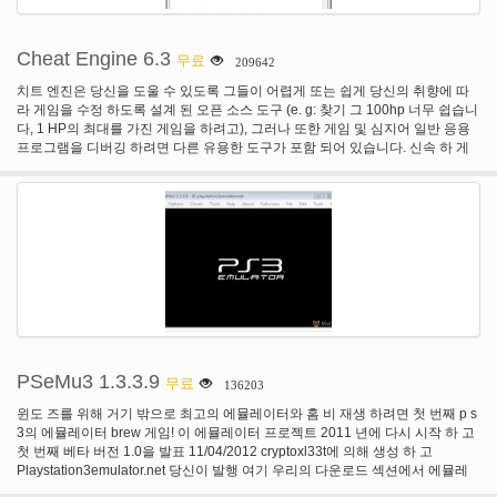
Cheat Engine 6.3
무료
209642
치트 엔진은 당신을 도울 수 있도록 그들이 어렵게 또는 쉽게 당신의 취향에 따
라 게임을 수정 하도록 설계 된 오픈 소스 도구 (e. g: 찾기 그 100hp 너무 쉽습니
다, 1 HP의 최대를 가진 게임을 하려고), 그러나 또한 게임 및 심지어 일반 응용
프로그램을 디버깅 하려면 다른 유용한 도구가 포함 되어 있습니다. 신속 하 게
게임 내에서 사용 되는 변수를 검사 하 고 그들을 변경할 수 있도록 메모리 스캐
너와 함께 제공 하지만 그것은 또한 디버거, 디스어셈블러, 어셈블러,
speedhack, 트레이너 메이커, 직접 3D 조작 도구, 시스템 검사 도구 및 더 온다.
새로운 사용자를 위한 좋습니다는 튜토리얼을 통해 이동 (치트 엔진으로 오는 것
찾을 수 있습니다 귀하의 프로그램 목록에서 설치한 후) 및 적어도 단계 5 치트
엔진의 사용에 대 한 기본적인 이해에 도달. 그것은 "알 수 없는 초기 값"과 같은
옵션의 광범위 한 사용자의 입력 값에 대 한 검색 및 "감소 값" 스캔. 치트 엔진 또
한 만들 수 있습니다 독립 실행형 트레이너 기능 속임수 없이 자신의 엔진에. 치
트 엔진 팬 들은 무한 한 건강, 시간, 탄약 등 사용자 이점에 게 프로세스 및 변경
의 분해 된 메모리의 정보를 볼 수도 있습니다. 그것은 또한 벽을 통해 볼 수 있도
록 일부 Direct3D 조작 도구는 줌 인/아웃 및 일부 고급 구성 화면 중앙에 특정 질
감을 얻는 당신을 위한 마우스 이동 치트 엔진 수 있습니다. 변경: # 추가 두 개체
PSeMu3 1.3.3.9
무료
136203
# 값 검색 사이 구별 하는 방법을 찾는 데 도움이 될 수 있는 구조 거미 이제 수식
을 걸릴 수 있습니다 # 추가 루아 확장을 만들려면 양식 디자이너 # # 부가 lua
윈도 즈를 위해 거기 밖으로 최고의 에뮬레이터와 홈 비 재생 하려면 첫 번째 p s
엔진에 새로운 기능을 많이 주셔서 트레이너 스크립트 생성 자동화 된 트레이너
3의 에뮬레이터 brew 게임! 이 에뮬레이터 프로젝트 2011 년에 다시 시작 하 고
생성기 추가. Helpfile 또는 main.lua # 테이블 # 부가 xm 플레이어 # 부가 열 속
첫 번째 베타 버전 1.0을 발표 11/04/2012 cryptoxl33t에 의해 생성 하 고
임수에 이진 파일을 저장 하는 기능 추가 stackview 창 # 디스어셈블러 32 비트
Playstation3emulator.net 당신이 발행 여기 우리의 다운로드 섹션에서 에뮬레
또는 64 비트 코드 # 부가 지원 치트 엔진 어떤 언어를 (더 많은 정보에 대 한 언
이터를 다운로드할 수 있습니다. 원래 재생할 수 & 복사 블루-레이, 또한 다른 에