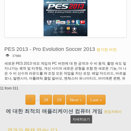
함 대를 구축, 차고를 구매, 드라이버를 고용, 최대 이익 위한 회사를 관리. 화장
용 변화에 이르기까지 성능 튜닝 트럭의 다양 한 금액. 옵션 조명, 바, 뿔, 비콘, 연
기 배기 가스 및 귀하의 차량을 사용자 지정 합니다. 수천 마일의 수백의 유명한
랜드마크와 구조와 실제도 네트워크의.
PES 2013 - Pro Evolution Soccer 2013
평가판 버전
37980
새로운 PES 2013 데모 게임의 PC 버전에 대 한 공격과 수 비 동작, 촬영 속도 및
지나가는 궤적 및 타겟팅, 개선 사이의 새로운 균형을 포함 한 새로운 기능, 더 나
은 수 비 선수와 라운드를 AI 조정 모든 작업을 차단 포장. 레알 마드리드, 바르셀
로나, 발렌시아, 아틀레틱 클럽 빌바오, 맨체스터 유나이티드, 바이에른 뮌헨, 유
벤투스, 산토스, 고전, 보카 주니어스와 시바스 포함 됩니다 11 완전히 허용한 팀
11 from 311
과 함께 재생할 수 있습니다.
1
28
29
Next »
Last »
...
에 대한 최적의 애플리케이션 컴퓨터 게임
편집자에서
자세히보기
결과가 현재 없습니다