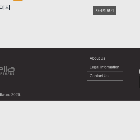
이미지
자세히보기
About Us
Legal information
Contact Us
oftware 2026.