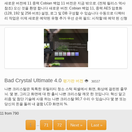
새로운 버전에 11 중력 Cobian 백업 11 버전은 지금 밖으로. (전체 릴리스 역사
참조) 오신 것을 환영 합니다 새로운 버전: Cobian 백업 11, 중력 AES 암호화
(128, 192 및 256 비트) 설정, 로그 및 DB 구성할 수 있습니다 수동으로 디렉터
리 작업은 이제 새로운 예약된 유형 추가 우선 순위 필드: 시작할 때 예약 된 신형
추가 되었습니다: 셋째 주 화요일에 첫 번째 월요일에 등... 증분 또는 차등 백업
전체 프로그램 수 이제 자동으로 삭제 오래 된 파일 일시 중지 및 최대 절전 모드
는 지금 이벤트 소스 및 목적지는 지금 정렬 될 수 있도록 주의 요일이 고정된을
선택할 수 있습니다 이제 차등 백업도 수를 제한할 수 있습니다 이제 "탐색기"로
삭제 빈 디렉토리는 지금 작업 속성 많은 새로운 매개 변수의 지금 사용할 수 있
습니다 (도움말 파일을 참조) 작업 목록 이제 분할 될 수 있다 포함 및 제외 배열
될 수 있다 지금 그룹에서 조직에서 Deleter 지금 안전 미러 디렉터리 유지 지금
지금 설치 프로그램은 지금 이벤트 향상 된 응용 프로그램 작업을 연결할 수 있
습니다 원래 디렉터리 구조는 모든 가능한 데스크톱 오래 된 암호화 방법에서 이
제 폐쇄 수 이제 사용 되지 않습니다. 여러 소스를 삭제할 수 있습니다 암호 해독
기 및 압축 풀기 수락 지금 여러 소스는 해독기와 압축 풀기 프로그램 프로그램
의 존재를 확인 하는 명령줄 인수를 수락 대상 파일 특성 방법 계산 파일을 사용
Bad Crystal Ultimate 4.0
평가판 버전
30557
하 여 지금 일시 중지할 수 있습니다 또는 메일의 본문을 취소 하는 경우에 구성
가능한 지금은 원격 관리자 완전히 rewriten 이며 지금 표시 원격 클라이언트는
나쁜 크리스탈은 독특한 유틸리티 청소 스턱 픽셀에서 화면, 화상에 걸린된 줄무
원격 관리자의 진행 수 지금 얻을 수 있습니다 클라이언트 다시 시작의 전체 로
늬. 몇 분, 그리고 화면에 대 한 출시 나쁜 크리스탈 깨끗 한 것입니다. 혁신 알고
그 파일 및 종료 작업 이제 가장 놓쳐도 함께 백업 하지 않는 다시 시작 또는 종료
리즘 및 첨단 기술에 사용 하는 나쁜 크리스탈 90,7 수리 수 있습니다 몇 분 또는
컴퓨터 지금 있으면 해당 이벤트와 더 많은
당신의 돈을 돌려 내 결함 LCD 화면의 %.
11 from 790
1
71
72
Next »
Last »
...