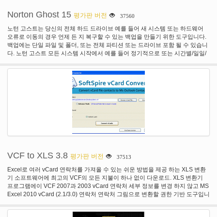
Norton Ghost 15
평가판 버전
37560
노턴 고스트는 당신의 전체 하드 드라이브 예를 들어 새 시스템 또는 하드웨어
오류로 이동의 경우 언제 든 지 복구할 수 있는 백업을 만들기 위한 도구입니다.
백업에는 단일 파일 및 폴더, 또는 전체 파티션 또는 드라이브 포함 될 수 있습니
다. 노턴 고스트 모든 시스템 시작에서 예를 들어 정기적으로 또는 시간별/일일/
주간 단위로 실행 되도록 예약할 수 있는 증분 및 차등 백업을 제공 합니다. 하드
드라이브 디스크 (CD/DVD 또는 블루 레이) 외에, 노턴 고스트 또한 Iomega Zip,
Jaz, NAS, FTP, 네트워크 드라이브 및 다른 로컬 및 원격 저장소를 지원합니다.
암호화, 압축, Google 데스크톱 검색 및 원격 관리의 통합은 강력 하 고 안전한
백업 소프트웨어 노턴 고스트를 만들 추가 기능.
VCF to XLS 3.8
평가판 버전
37513
Excel로 여러 vCard 연락처를 가져올 수 있는 쉬운 방법을 제공 하는 XLS 변환
기 소프트웨어에 최고의 VCF의 모든 지불이 하나 없이 다운로드. XLS 변환기
프로그램에이 VCF 2007과 2003 vCard 연락처 세부 정보를 변경 하지 않고 MS
Excel 2010 vCard (2.1/3.0) 연락처 연락처 그림으로 변환할 권한 기반 도구입니
다. 데모 버전 3.7만 5 VCF 가져올 XLS 가져오기에 VCF 파일 Excel을.