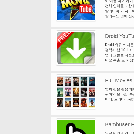
이 애플 리 케이이
는로에 결코 좋아하
전체 영화를 포함 한
를 선택의 순간을 놓
탈리아어, 러시아어,
지정된 주시 문서 
할리우드 영화 신선 
당신이 실행에, 노
맨스, 코미디, 판타
서 목록에서 제목 보
항: 모든 영화 Y
의 새로운 에피소드
YouTube에 보고
새로운 에피소드를
Droid YouT
즐거운 시간을가지
HBO가 ®는 미국
한 필수입니다. 모바
Droid 유튜브 다
홈 박스 오피스, i
갤럭시 탭 10.1, 이
박스 오피스, i n c
탭에 그들을 다운로
디오 추출)로 저장
을 시도, 그것은 당
를 사용할 수 있습
Full Movies
영화 팬을 활용 해
귀하의 모바일. 특징
미디, 드라마...)
Bambuser F
낮은 대기 시간 라이