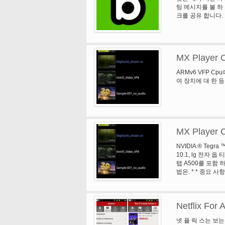
팅 메시지를 볼 하 
크를 공유 합니다.
MX Player 
ARMv6 VFP C
여 장치에 대 한 등
MX Player 
NVIDIA ® Teg
10.1, lg 전자 옵
탭 A500를 포함 
법은. * * 중요 
저 설치 하고있다.
는 최고를 보여. 
요가 없습니다.
Netflix For 
넷 플 릭 스는 보