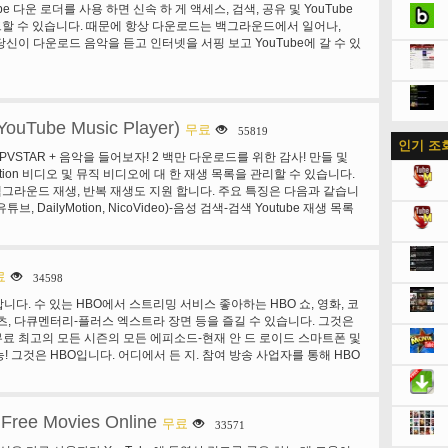
Tube 다운 로더를 사용 하면 신속 하 게 액세스, 검색, 공유 및 YouTube
할 수 있습니다. 때문에 항상 다운로드는 백그라운드에서 일어나,
리고 당신이 다운로드 음악을 듣고 인터넷을 서핑 보고 YouTube에 갈 수 있
ouTube Music Player)
무료
55819
인기 조
PVSTAR + 음악을 들어보자! 2 백만 다운로드를 위한 감사! 만들 및
lyMotion 비디오 및 뮤직 비디오에 대 한 재생 목록을 관리할 수 있습니다.
 백그라운드 재생, 반복 재생도 지원 합니다. 주요 특징은 다음과 같습니
튜브, DailyMotion, NicoVideo)-음성 검색-검색 Youtube 재생 목록
 채널 카테고리 검색-재생 목록 재생-백그라운드 재생-반복 재생-셔플 재
st-백업 Mylist-에 벽지 (최대 100)-비디오 제목과 요약-머-인기 비디오 순
wPlaying, 트위터 짹짹 비디오 비디오 캐시 기능에 타임 라인 재생-낮
린 네트워크)에 대 한 수정-이어폰 연결이 끊어질 때 자동으로 중지 합니
료
34598
 다른 애플 리 케이 션-Youtube 또는 NicoVideo에서 재생 목록 가져오
니다. 수 있는 HBO에서 스트리밍 서비스 좋아하는 HBO 쇼, 영화, 코
 오픈. -안 드 로이드 4/3를 지원 또한 관련된 동영상-위젯-쉬운 작업-시
츠, 다큐멘터리-플러스 엑스트라 장면 등을 즐길 수 있습니다. 그것은
독 무료 최고의 모든 시즌의 모든 에피소드-현재 안 드 로이드 스마트폰 및
! 그것은 HBO입니다. 어디에서 든 지. 참여 방송 사업자를 통해 HBO
HBO가 애플 리 케이 션 수와: • 계속 즐겨찾기. 시계 hbo가 원래 프로
 스포츠, 코미디와 트루 블러드 ®, 왕좌의 게임 ®, 보드 워크 엠파이어
커브 당신의 열의 ®, Entourage ®, 소프라노 ®, 섹스와 도시 ®, 와이어 ®
Free Movies Online
 최고의 HBO 쇼의 모든 에피소드를 포함 하 여, hbo가 대 한 사랑 모든
무료
33571
 기능 및 특별 한 장면 엑스트라를 얻을! • 당신과 함께 그것을: 실행 또