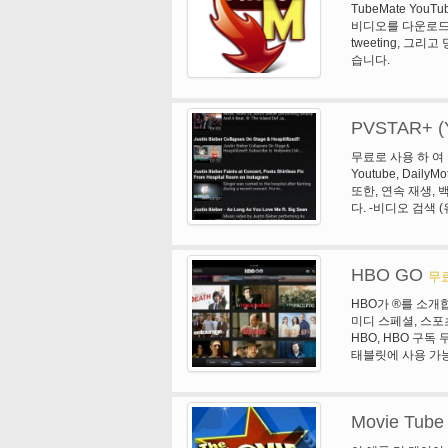
TubeMate You
비디오를 다운로드
tweeting, 그
습니다.
PVSTAR+ (Y
무료로 사용 하 여 
Youtube, Dai
또한, 연속 재생,
다. -비디오 검색 (유
검색 Youtube
생-Mylist Myli
위-음악 모드-#No
HBO GO
은 품질 모드 (느
무
다. -PVSTAR에서
HBO가 ®를 소개합
기 URL를 열 때에
미디 스페셜, 스포
스템 보기
HBO, HBO 구
태블릿에 사용 가능
구독 무료. 새로운 
그래밍, 히트 영화,
®, 여자, Veep, 
Movie Tube 
및 더를 포함 하 여
것. 게다가, 보너스