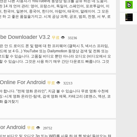
 션은 다른 사용자가 YouTube에 동영상 링크를 공유 하는 데 도움이.
는 HBO 쇼 그리고 노트북에 HBO가 영화 때 태블릿 및 모바일 장치
 14 개 언어 관리: 영어, 프랑스어, 독일어, 스페인어, 포르투갈어, 이
치지. • 그것은 자신을 만들: 개인 HBO가 경험 하 게 합니다. 사용자
 한국어, 일본어, 중국어, 힌디어, 아랍어, 태국어, 말레이어. 그 모든
목록을 만들고 좋아하는 HBO 쇼 하 고 편리 하 게 영화 따라잡기. 만약
하 고 좋은 품질을가지고. 시계 공상 과학, 공포, 범죄, 전쟁, 서 부, 로
트북, 모바일 장치 및 선택 태블릿 등 휴대용 장치에서 귀하의 주시 문
지, 역사, 미스터리, 드라마, 스릴러, 뮤지컬, 액션 영화... 지금! 면책 조
기 재개. 또한 시리즈 패스 ® 좋아하는 당신의 Watchlist에 HBO 쇼
ouTube에서입니다. 우리가 소유 하지 않은 호스트/미디어 리소스. 제발
를 자동으로 보내도록 설정 합니다. HBO가와 • 좋아하는 프로그램의
 또는 어떤 저작권 문제에 대 한 이메일을 보내. 이 애플 리 케이이 션과
 볼 그리고 그들은 HBO에 프리미어로 영화를 동시에 누르십시오.
ube Downloader V3.2
고 것입니다 바랍니다.
무료
33236
에서 액세스할 수 있습니다. 최소 3 세대 연결 모바일 장치에서 보기 위
일 장치에 대 한 몇 가지 제한 사항이 적용 될 수 있습니다. © 2011
운은 안 드 로이드 폰 및 탭에 대 한 프리웨어 (갤럭시 S, 넥서스 프라임,
nc 모든 권리 보유입니다. HBO ®와 관련 된 채널 및 서비스 마크는 홈
드에 보 4 G...) YouTube 또는 Dailymotion 동영상 검색 및 전화 또는
.의 속성
드할 수 있습니다. 고품질 비디오 뿐만 아니라 오디오 (비디오에서 오
할 수 있습니다. 그것은 사용 하기 매우 간단 다운로드 빠릅니다. 그것
신을 자유롭게가지고 APK 설치를 AppManager (시장에서 사용 가능)
니다.
 Online For Android
무료
32213
야 합니다. "전체 영화 온라인", 지금 볼 수 있습니다 무료 영화 수천에
:-시계 영화 온라인-탐색, 검색 영화 제목, 카테고리 (로맨스, 액션, 코
-영화 즐겨찾기
or Android
무료
29752
브 비디오 및 오디오 3g 또는 WiFi를 사용 하 여 웹 방송! 들어오는 채