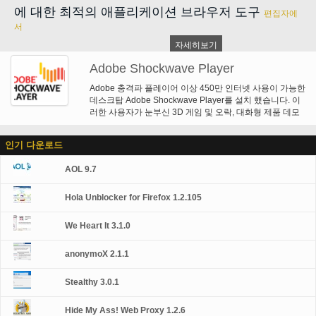
드, 방사형 그래디언트 및 획 향상. 추가 이미지 형식: GIF, JPEG, 및 PNG. 이 다
에 대한 최적의 애플리케이션 브라우저 도구
편집자에
운로드 인터넷 탐색기에 대 한 독립 실행형 ActiveX 설치 프로그램입니다.
서
자세히보기
Adobe Shockwave Player
Adobe 충격파 플레이어 이상 450만 인터넷 사용이 가능한
데스크탑 Adobe Shockwave Player를 설치 했습니다. 이
러한 사용자가 눈부신 3D 게임 및 오락, 대화형 제품 데모
및 온라인 학습 응용 프로그램을 포함 하 여 웹 제공-하는
최고의 콘텐츠 중 일부에 액세스할 수 있습니다. 충격파 플
인기 다운로드
레이어 어도비 디렉터를 사용 하 여 작성 된 웹 콘텐츠를 표
시 합니다.
AOL 9.7
Hola Unblocker for Firefox 1.2.105
We Heart It 3.1.0
anonymoX 2.1.1
Stealthy 3.0.1
Hide My Ass! Web Proxy 1.2.6