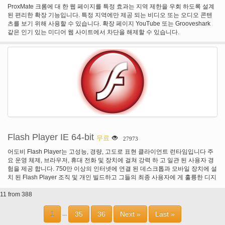
리 하 게 무인된 컴퓨터 제어 원격 데스크톱, 다시 시작, 로그에 /, 사용자 변경 등
ProxMate 크롬에 대 한 웹 페이지를 특정 효과는 지역 제한을 우회 하도록 설계
을 사용 하 여 원격 데스크톱 공유에 대 한 Ammyy 관리자 서비스를 포함 합니다.
된 편리한 확장 기능입니다. 특정 지역에만 제공 되는 비디오 또는 오디오 콘텐
원격 데스크톱을 포함 한 모든 통신 디스플레이 이미지, 커서, 키보드, 파일 로컬
츠를 보기 위해 사용할 수 있습니다. 확장 페이지 YouTube 또는 Grooveshark
컴퓨터와 원격 컴퓨터 간에 전송 되는 높은 표준 보안 알고리즘으로 암호화 된
같은 인기 있는 미디어 웹 사이트에서 차단을 해제할 수 있습니다.
AES와 RSA는 각 세션에 대해 다른 키를 사용 하는.
Flash Player IE 64-bit
무료
27973
어도비 Flash Player는 고성능, 경량, 고도로 표현 클라이언트 런타임입니다 주
요 운영 체제, 브라우저, 휴대 전화 및 장치에 걸쳐 강력 하 고 일관 된 사용자 경
험을 제공 합니다. 750만 이상의 인터넷에 연결 된 데스크톱과 모바일 장치에 설
치 된 Flash Player 조직 및 개인 빌드하고 그들의 최종 사용자에 게 훌륭한 디지
털 경험을 제공할 수 있습니다. 플래시 비디오 콘텐츠 및 전체 화면 모드 응용 프
11 from 388
로그램 몰입 경험. 고급 압축 기술로 낮은 대역폭, 높은-품질 비디오. 하이파이 텍
스트 고급 텍스트 렌더링 엔진을 사용 하 여. 블러, DropShadow, 발광, 경사, 그
래디언트 광선, 그래디언트 경사, 변위 맵, 회선, 및 색상 매트릭스 필터와 함께
1
35
36
Next »
Last »
...
실시간 동적 효과. 8 비트 비디오 알파 채널로 혁신적인 미디어 작곡. 블렌드 모