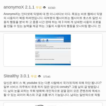
가죽과 우리의 익명 프록시 서버를 통해 인터넷 트래픽을 라우팅하십시오. 다른
무료 웹 프록시는 달리 우리가 필요가 없습니다 성가신 돌출 팝업 또는 번쩍이는
anonymoX 2.1.1
무료
61563
광고 각 페이지에 취해 당신은 방문. 특징: · 하나는 프록시를 클릭 합니다. 이미
웹사이트를 검색 하는 동안 익명으로 웹사이트를 탐색 하 확장 아이콘을 클릭 합
AnonymoX는 인터넷에 익명에 대 한 이니셔티브 이다. 목표는 바로 웹에서 익명
니다. 또는 웹 프록시 양식을 표시 하 고 지정 proxify 웹사이트에 새로운 탭에 있
의 사용자가 복원 하려면입니다. 대부분의 웹사이트는 웹사이트 호스트 일반 사
는 아이콘을 클릭 합니다. · 20 웹 프록시 도메인 이름 · 중 하나를 선택합니다 특
용자 행동을 분석 하 고 종종 시간 판매 하는 제 3 자에 게 상세한 사용자 프로필
정 웹 프록시 서버 (미국, 영국, NL) 선택 합니다. · URL 난독 처리 합니다. 인코
을 만들 수 있는 능력을 제공 하는 그들의 사용자의 행동을 모니터링 합니다. 인
딩 및 암호화 된 웹 프록시 URL 사이의 선택. · SSL 암호화입니다. HTTP 및
터넷의 언론의 자유에 대 한 스레드 연방 또는 민간 단체를 통해 억압에 명시 한
HTTPS 웹 브라우징 사이 선택. · 항상 증가 익명 시크릿 모드에서 웹 프록시를
다. 점점 더 많은 정부 어린이 안전, 저작권 침해 또는 테러와의 싸움의 변명 웹사
실행 하는 옵션. · 항상 새 탭에서 웹 프록시를 실행 하는 옵션. · 항상 수동 URL
이트 검열 및 함으로써 언론의 자유 제한. GeoIP 블록으로 그들의 근원에 기초를
항목 (및 주소 표시줄 항목에 따라 이동 하지)을 요청 하는 옵션입니다.
둔 사용자 차단 적용 됩니다 자주, 예를 들어 유튜브 같은 미디어 플랫폼에.
AnonymoX 단지 약간의 마우스 클릭으로 다른 나라에서 가상 Id를 jelling로 많
은 종류의 블록을 무시할 수 있습니다. anonymoX 수 있습니다... 변경 귀하의
IP-주소 (하나 우리가 제공) 찾아보기 www가 익명으로 방문 차단/검열 웹사이트
우회 GeoIp 블록: 각 웹사이트 쿠키 삭제에 대 한 다른 나라 세트 별도 익명 설정
에서 시작, 공용 ip 표시, 브라우저 id 변경 표시...
Stealthy 3.0.1
무료
57545
당신은 페이 스 북, youtube 또는 다른 사람에서 국가/조직에 의해 차단 됩니다?
일부 서비스 자주에서 유효 하지 않은 당신의 conutry? 그럼 남의 갈 방법입니
다. 남의 눈을 피하는 우회 방화벽-개인적으로 검열 없이 모든 콘텐츠에 액세스
할 수 있는 파이어 폭스와 구글 크롬 부가 기능입니다. 남의는 일반적으로 작동
하지 않습니다 목록에 대 한 검색 문제에서 절약 그래서 프록시를 제공 합니다.
확장자는 자동으로 선택 하 고 구름에서 테스트 프록시를 설정 합니다. 남의 플