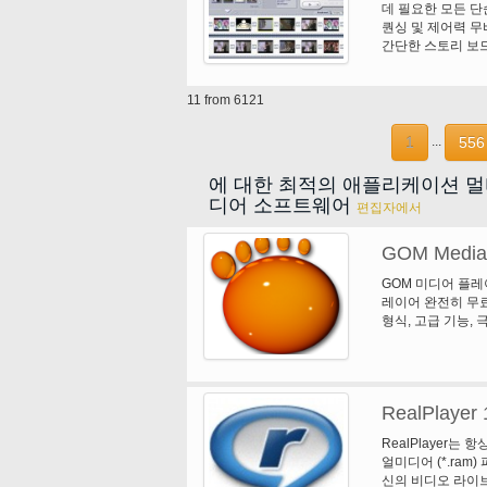
데 필요한 모든 단
을 블루-레이 또는 
퀀싱 및 제어력 무
이미지, 디스크, 
간단한 스토리 보드
진 슬라이드쇼 마법
선회에 대 한 전체 
11 from 6121
무비 클립 및 오디
완전 한 팬 및 확
* 사용자 정의 메뉴
1
556
...
에 대한 최적의 애플리케이션 
디어 소프트웨어
편집자에서
GOM Media 
GOM 미디어 플레
레이어 완전히 무료
형식, 고급 기능, 극
스, GOM 미디어
의 수백만으로, G
하나입니다. 뭐죠 새
상자" 기능을 추가 했
RealPlayer 
"HTTPS URL"을
탭"을 추가 했습니다
RealPlayer는
른 기타 수정, 수정
얼미디어 (*.ra
신의 비디오 라이브