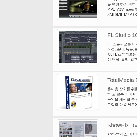
이 형태로. 그러나 
을 변환 하기 위한 
아니라 그것은 썬된
디오, 다큐멘터리, 연
MPE M2V mpeg 
신의 사용자 정의 
포드 캐스트, 생산
SMI SMIL MKV 
짜임새, 음색 및 
정-Celtx 스크립
AVC, MP4 아이폰, m 
을 갖추고 있습니다
그 요소 제작, 일정
NTSC, AVI 하드웨어
유연 하 고 쉽게 워
완벽 하 게 통합 C
MKV, MP4 아이팟 
쉬운 인터페이스-기
일에 '종이 바인더
FL Studio 1
편집 * 자동으로 
탕 화면에 전체 미
해 단순히 드래그 
은 항상 당신의 생
FL 스튜디오는 세
오디오 루프를 슬
신의 창조적인 흐름은
작성, 준비, 녹음
작업을 관리 하 게 
것. FL 스튜디오
바탕 및 귀하의 스
여 변화, 통일, 워
Celtx 어떻게 
라내기/붙여넣기 등
벽 하 게 통합된 
반 곡선 또는 자동
170 개 국가에서 1
를 자동화 합니다.
립 영화 제작자 및
TotalMedia 
음악의 성능을 비디
교육 및 클래스 Ce
오디오 효과 지연, 
휴대용 장치를 위한 
음입니다. 기록 &
하 고 블루 레이 디
퀀싱 및 정렬입니다.
음악을 재생할 수 있
다 네이티브 형식)
그램의 다음 세트에서
TotalMedia 
트레칭 및 자동 향
터 오디오를 지원합니다.
ShowBiz D
식으로 hd 콘텐츠. 
youtube; 아이
ArcSoft의 쇼 
다. * ArcSoft