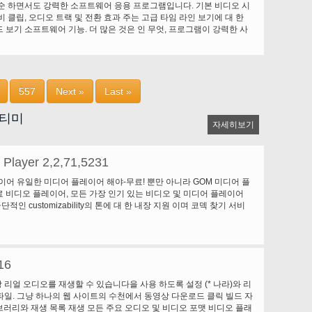
순 하면서도 강력한 소프트웨어 응용 프로그램입니다. 기본 비디오 시
DVD 디스크를 굽습니다. * ArcSoft 유틸리티 만들기 및 레코딩 디스크
비 클립, 오디오 트랙 및 전환 효과 주는 고급 타임 라인 보기에 대 한
및 디스크 레이블 만들기.
 보기 소프트웨어 기능. 더 많은 것은 인 무엇, 프로그램이 강력한 사
사 및 DVD 저작 도구 멋진 Dvd로 비디오 제작을 TV에서 즐길 준비
집합이 포함 되어 있습니다. 기능: * 자동 장면 감지 내장 비디오 캡처 *
오 트랙에 대 한 타임 라인 * 멋진 전환 효과 텍스트 애니메이션의 톤 *
대/축소 슬라이드 쇼 만들기 기능 * 고급 비디오 편집을 위해 파일 렌더링
와 내장 DVD 제작
557
Next »
Last »
멀티미
자세히보기
Player 2,2,71,5231
이어 유일한 미디어 플레이어 해야-무료! 뿐만 아니라 GOM 미디어 플
 비디오 플레이어, 모든 가장 인기 있는 비디오 및 미디어 플레이어
단적인 customizability의 톤에 대 한 내장 지원 이며 코덱 찾기 서비
 플레이어는 당신의 재생 필요 전부를 충족 해야. 국가의 수백에 사용자
OM 미디어 플레이어는 세계에서 가장 인기 있는 비디오 플레이어 중
: 터치 스크린 장치를 위한 추가 터치 "설정" 기능. 재생 목록에 "검색
습니다. (Ctrl + F) Youtube 또는 인터넷 라디오 재생을 위한
16
 지원합니다. (Ctrl + U) 음악 파일 재생에 관련 된 환경 설정에 "음악
. "속도 추가 및 삭제" 파일의 재생 목록에 관련 하는 향상 된 성능. 다
 항상 리얼 오디오를 재생할 수 있습니다을 사용 하도록 설정 (* 나라)와 리
, 및 변경
m) 파일. 그냥 하나의 웹 사이트의 수천에서 동영상 다운로드 클릭 빌드 자
러리와 재생 목록 재생 모든 주요 오디오 및 비디오 포맷 비디오 플래