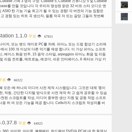
는 Cubase 가족 3 명의 구성: Cubase 5, Cubase 스튜디오 5 및 Cubase
드에서 음악에 드롭. 정확한 시점에서 효과 오디오를 추가 하려면 타임
ubase를 만들 것입니다 각 우리의 명성된 맑은 32 비트 스타 오디오 엔
특정 계층에 집중 하 고 타임 라인 모드에서 오디오를 음소거 하려면
 및 ASIO 한 기능 기술 최고가 될 수 있는 경험! 각 버전의 기능 집합은
 가능한 스크린 및 축소판 여러 트랙 및 소스 파일의 쉽게 볼 수 있습니
 고 경험 있는 히트 곡 생산자, 필름 작곡 자 또는 갈망 그들의 첫번째
 및 공유 만들기 및 편집 3D 이미지를 3D 카메라, 캠코더, 또는 트윈 렌즈
주목 받는 음악가의 개별 요구에 맞게. Cubase 버전 모두를 위해, 그냥
쪽-오른쪽, 위쪽-아래쪽, 및 빨강 청록색 형식에서 캡처한. 유튜브의
ubase를 선택 하십시오. 프로젝트 스튜디오 Cubase 스튜디오 5를
 하 여 최종 동영상을 공유 합니다. 3D 파일로 내보내거나
택은 프로젝트 스튜디오와 창조적인 음악가에 맞는 포괄적인 워크스테
루-레이 디스크에 쓸. 4. 완벽 한 오디오 편집 사운드 트랙 훌륭한 사운드
tation 1.1.0
그의 Cubase 5 고급 음악 생산 시스템으로 동일한 핵심 기술을 바탕으
무료
67831
 동영상을 완벽 하 게 도구를 제공 합니다. 여러 개의 오디오 트랙을 사
 고 매우 매력적인 가격에 혼합 유선형된 Cubase 스튜디오 5 구성, 대
이상적인 사운드 트랙을 작성 합니다. 음악에서 음성 해설 트랙 페이드
사이저, 또는 밴드 재미로 PC를 차례. 피아노 또는 드럼 합성기 소리에
 합니다. 새로운 기능 VST 식 및 최신 VST3 악기 및 효과, 새로운
 속도 증가 볼륨을 조정, 점차적으로. 연예 계 5에 새로운 무엇입니까?
타에서 100 개 이상의 다른 악기를 재생 합니다. 이 가상 피아노 소프트
t 억양 효과 뿐만 아니라 새로운 그루브 에이전트 하나 드럼 기계 및 이길 디
 2에서 직접 공유 합니다. 그림에서 그림 3으로 작성 합니다. 3D 영화
, 베이스 화음 반주, 15 음악 스타일, arpeggios 피아노 화음 및 리듬
 같이 같은 그것의 가격 범위에서 타의 추종을 불허의 풍부한을 자랑
 YouTube와 페이스 북 5 영화. 높은 품질 및 속도 6입니다. 다양 한 방
및 리듬 컨트롤, 메트로놈, 레코더, 쉬운 인터페이스, 6 옥타브 가상 키
튜디오 5 가격 동급에서 탁월한 성능을 제공 합니다. Cubase 5의 새로
시에 출력
피아노 키를 재생 합니다. A73 피아노 역의 연주를 개발 하는 데 도움
e 5 스 테 인 버그에 의해 개발 된 세계 최고의 음악 생산 소프트웨어에 더
, 독특한 창조적인 게임 및 또한 뮤지컬 아이 들을 위한 훌륭한 선물 동
 및 새로운 기술을 추가-프로듀서, 작곡가, 모든 음악 장르에서 음악
 자극 확장. 진정으로 다른 유형의 휴식과 엔터테인먼트에 대 한 그것
제공 합니다. 비트 생성 및 루프 맹글링 Cubase 5 기능 뛰어난 새로
하는 음악을 재생 하거나 자신의 작품을 즐길 수 있습니다. 자신을 노
무료
66322
쾌 한 새로운 리듬과 루프 작업 생성을 만들기 위한. 매 시 LoopMash을
 동반 하거나 친구가 다른 악기를가지고 하 고 ad hoc 밴드를 만듭니
작업의 독특하고 혁신적인 방법을 제공 고 멋진 새로운 리듬과 그루브
첫번째 모든-에-하나의 미디어 사전 제작 시스템입니다. 그것은 대체 '종이
 재생, 만드는 크리스마스 공연, 또는 단순히 재미가 귀하의 노트북과
 가상 악기를 이다. 포함 된 루프와 라이브러리에서 모든 루프의 완벽
 한, 작동, 간단한 디지털 방식으로 사전 제작 하 고 쉽게 공유할 수 있습
. 이 피아노 소프트웨어 어떤 일반 Midi 호환 하는 소프트웨어 및 하드
le 유사 무수 한 새로운 창조적인 가능성을 열어. LoopMash는 야마하, 루
체 추천된 스크립트를 작성, 미디어 풍부한 생산 지원 및 공동 작업 소프트
soft GS 웨이브 테이블 SW Synth XP와 비스타는 모든 컴퓨터에서 사용
 요소를 일치 하는 신선한 생성 및 리듬 오디오 소재에서 영감을 "매쉬
사용 하 여 모든 기능을 제공 합니다. Celtx까지 스크립트 작성자를 비
 작동 합니다.
 새로운 오디오 분석/합성 엔진을 기반으로 합니다. 여기를 클릭 하 여
 및 버그 타 소프트웨어와 사전 제작 팀은 전부 무시 되었습니다 했다.
크 아웃. * 브랜드, 최초의 자사-종류의 인터랙티브 루프 합성기 * 간
트 작성자 작성 해야 모든 기능을 포함 하는 깨끗 하 고 안정적인 응용 프
Bay 또는 LoopMash에 프로젝트 창에서 기존 루프를 드래그 하 여 즉석
 즐길 수 있습니다. Celtx, 이전 프로젝트 연결 된 그림과 손으로 작성
 독특한 변이 만듭니다 * Cubase 템포를 완전히 동기화 * 통합 편집
.0.37.8
 sheeted, 때로는 수백, 포함 하는 부피가 3 링 바인더에 유지 하는
무료
64925
의 가능한 장면 드럼 강력한 라이브 퍼포먼스 모드 샘플링 디럭스 홈
트를 사용 하 여 완료 되었습니다. 프로젝트 정보, 즉, 수만 공유 될 종
x 박스 360, 아이팟, 아이폰, 블랙베리, 하드웨어 DVD와 PC에 대 한 동영상
한 드럼 샘플링 상세한 소리 형성-Cubase로 원활 하 게 통합. 뿐만