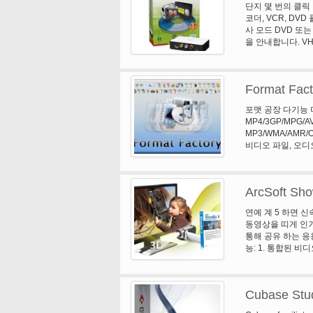
단지 몇 번의 클릭
고아 한 소리를 쉽
코더, VCR, DV
적인 피아노는 구체적
사 모드 DVD 또
하 고 울리는 공명
을 안내합니다. VH
크게 것입니다 그리
를 유지 하기 위한 
는 믿을 수 없는 펀
및 블루-레이 디스
동기화 될 수 있습니
비디오를 편집 합니다
한 숲, 천둥, 바다
Format Fact
기-많은 다른 화면
배경 소리를 추가할
WMAs (Window
추가 해야 합니다,
포맷 공장 다기능 
레코드 변환-MPE
합: 매우 높은 품질
MP4/3GP/MPG/A
그것을 볼. YouT
자기 진동 및 볼륨
MP3/WMA/AMR/OG
습니다. DVD 만들
다.
비디오 파일, 오디오
요).
블랙베리 형식 지원.
형식 변환 모든 인기
상. 3 줄이고 멀
ArcSoft Sho
5 사진 변환 확대/
어를 지원
연예 계 5 하면 신
동영상을 띠게 인기
통해 공유 하는 응
능: 1. 통합된 비
는 심지어 나레이션
색상을 조정 합니다.
구를 사용 하 여 
Cubase Stud
림 회전 & 플립을 
연예 계 5 포함 한