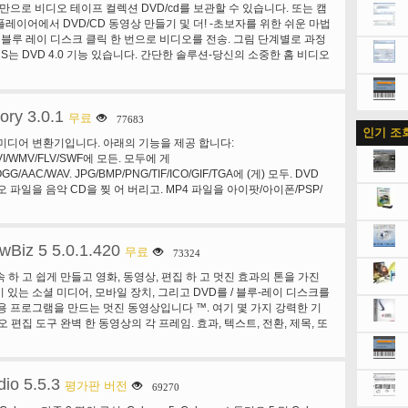
 만으로 비디오 테이프 컬렉션 DVD/cd를 보관할 수 있습니다. 또는 캠
게 만들 수 있습니다. 효과:에서 모든 플러그인 효과, 세트 하지만, 절대
D 플레이어에서 DVD/CD 동영상 만들기 및 더! -초보자를 위한 쉬운 마법
인 것 들만을 위한 것이 피아노. reverberator 온난 하 고, 매우 강력
는 블루 레이 디스크 클릭 한 번으로 비디오를 전송. 그림 단계별로 과정
 어떤을 추가 하지 않습니다. 코러스 피아노 바 스타일 에뮬레이트하는
S는 DVD 4.0 기능 있습니다. 간단한 솔루션-당신의 소중한 홈 비디오
고 피크 부스트 압축 하 고 동시에 제한 하는 동안 피아노 공격에 있
최선의 선택. 기존 TV/비디오 캡처 카드/장치를 사용 하 여 DVD, CD
치를 추가 합니다! 록과 팝 스타일...에 대 한 좋은 멀티탭 에코 템포에
크에 VHS 테이프를 변환. HD 편집-캡처 및 HDV 캠코더에서 고화질
다. 배경: b 조 Steinway 절대적인 피아노는 진짜 시뮬레이터와 이상
. (최대 1920 x 1080 해상도를 지원 한다). 다양 한 효과 메뉴 만들
, 산 바람, 눈을 레스토랑, 또는 콘서트 분위기에서 사전 녹음된 안녕 질
ory 3.0.1
 효과 필터를 제공 하 고 자신의 메뉴를 만들 수 있습니다. 음악 변환-
무료
77683
 수 있습니다! 그것을 재생 하는 재미는 재생 하는 동안 약간 정서를
인기 조
s Media 오디오) 및 오디오 PSP/아이팟 Cd. 시계 비디오 카세트와 LP
 그것을 시도, 당신은 다시 당신의 좋아하는 작품을 발견할 것 이다! 종
미디어 변환기입니다. 아래의 기능을 제공 합니다:
G4/AVC 형식으로 캡처된 비디오를 변환 하 고 귀하의 휴대용 장치에
 필터와 낮은 패스,이 패스, 밴드 패스, 노치, 상수 이득 및 채도, 공명
VI/WMV/FLV/SWF에 모든. 모두에 게
ube에 비디오를 업로드-YouTube에 업로드 한 다음 옵션 함께 보다 쉽
 봉투 진짜 신디사이저 무한 한 가능성에 대 한 액세스 설치 해야합니
G/AAC/WAV. JPG/BMP/PNG/TIF/ICO/GIF/TGA에 (게) 모두. DVD
기-당신의 영화를 DVD, CD 또는 블루-레이 디스크 (블루 레이 작가 필
 파일을 음악 CD을 찢 어 버리고. MP4 파일을 아이팟/아이폰/PSP/
 RMVB, 워터 마크, AV Mux를 지원합니다. 포맷 공장의 특징: 다른
 있는 비디오, 오디오, 그림 1 지원. 2 수리 비디오 및 오디오 파일 손
티미디어 파일 크기입니다. 4 지원 아이폰, 아이팟 멀티미디어 파일 형식.
wBiz 5 5.0.1.420
축소, 회전/뒤집기, 태그를 지원합니다. 6 DVD 리 퍼입니다. 7 62 개 언
무료
73324
속 하 고 쉽게 만들고 영화, 동영상, 편집 하 고 멋진 효과의 톤을 가진
 있는 소셜 미디어, 모바일 장치, 그리고 DVD를 / 블루-레이 디스크를
용 프로그램을 만드는 멋진 동영상입니다 ™. 여기 몇 가지 강력한 기
디오 편집 도구 완벽 한 동영상의 각 프레임. 효과, 텍스트, 전환, 제목, 또
 걸작 동영상을 추가 합니다. 색조, 채도, 밝기 및 대비를 변경 하 여
 부드럽게 재생에 대 한 안티 떨고 도구를 적용 합니다. Denoise 도
동영상에서 소음 수준을 줄일 수 있습니다. 정확한 위치 및 자르기 & 트
io 5.5.3
사용 하 여 원하지 않는 부분을 제거. 2. 스토리 보드 및 타임 라인 모드
평가판 버전
69270
 스토리 보드 및 타임 라인 모드. 클립 및 사진, 영상 효과 추가, 멋진 효