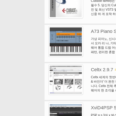
Cubase familiy
과 스토리 보드 모
필수 5. 당신의 C
라인을 스트레칭. 
진 및 최신 VST3
트랙 숨기기. 조정
신중 하 게 포착 하
다. 3. 3D 제작
노래를 기록 하는 
웹 카메라 지원 왼
맞는 당신이 최고 C
3D 채널에 업로드
위한 이상적인 선
DVD/AVCHD/블
A73 Piano S
이션. 스 테 인 버
트랙을 추가 하 여
로, 기록, 편집 하
용 하 여 당신의 
가상 피아노, 신시
한 전문 도구를 제공
아웃. 오디오 재생
서 오카 리 나, 기
PitchCorrec
1. 인스턴트 카메라
웨어 통합 드럼 머신
자이너 스텝 시퀀서
4를 만듭니다. 공유
패턴, 편리한 혼합 
하는 Cubase 스
법으로 영화를 동
보드 및 현실적인 
운 기능: Cubas
이, 그것은 동시에
욱 창조적인 가능성
안에 피아노 레슨의
가를 최고의 도구를 
Celtx 2.9.7
을 보십시오. 좋아
운 도구 비트, 호 
래 하는 동안 친구
창조적으로 루프 
Celtx 세계의 
다. 생일 파티에서
를 만드는 혁신적인
& 바인더' 더 완전
함께 여행을 할 때
하 게 blendab
니다. Celtx 전
웨어 장치, Micro
프 및 비트 비슷한
웨어의 한 조각을 
할 수를 포함 하 여
업"와 공동 개발한
대 한 복종 되었다
비디오 튜토리얼 체
Celtx와 스크립
단 하 게 Media
로그램을 사용 하 여
에서 완전히 새롭고
XviD4PSP 5
된 메모의 수천 슬립
도구 및 사용자 정
종이 기반의 스크립
PSP, p s 3의 
에이전트 한 쌍 강력