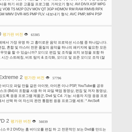
특징: 멀티미디어 친절 Celtx을 사용 하면 모든 종류의 미디어-영화, 비
사용 하기 쉬운 고품질 프로그램. 가져오기 형식: AVI DIVX ASF MPG
 루프와 MPC 가져오기 자랑 않지만은 최고의 음향, 도시 그것의 자
극, 소설, machinima, 만화, 광고, 비디오 게임, 뮤직 비디오, 라디오,
및 VOB TS M2P D2V MOV QT 3GP HDMOV RM RAM RMVB RPX
라이브러리 상자 바로 바위, 힙합 및 춤 드럼 키트! 각각의 가상 패드의
 및 이야기를 전달 하려는 다른. 모두에서 사용할 수 있는 전체 생산 과
OGM WMV DVR-MS PMP FLV. 내보내기 형식: AVC PMP, MP4 PSP
각 드럼 소리의 표현 특성의 완전 통제를 주는 완전 한 사운드 처리 섹션
트를 작성, 스토리 보드 장면과 시퀀스, 스케치 설정 개발 문자, 고장 & 태
p 4 p s 3의 m p 4 x 박스 360, MP4, AVI, AVI DV PAL, AVI DV
. 사용자 지정 만들기 키트 드래그 하며는 MediaBay에서 드롭 매우
 및 준비 하 고 캐스트 및 승무원에 대 한 정보 보고서를 순환 합니다.
, MPEG-2 친구, MPEG-2 NTSC, MPEG2 TS, MPEG2 PS, FLV,
크플로 * WAV, AIFF와 전설적인 MPC 형식에 대 한 지원 * 사용 하기
eltx 전체 생산 팀 공동 작업 단일 공유 프로젝트 파일-여러 프로젝트 파
터치, MP4 아이팟 640, MP4 아이팟 MP4 PSP ASP.
능과 단순성의 완벽 한 융합 * 강력한 각 드럼 사운드에 대 한 섹션을
'에 대 한 필요의 혼란을 제거 하기 쉬운 수 있도록 설계 되었습니다. 바
0
지도 슬라이스 Cubase 오디오 부품 또는 여러 오디오 이벤트 패드를 통
평가판 버전
63385
디어 사전 제작 시스템 Celtx 가장 유체 쓰기 경험을 제공 합니다-당신
하 여 직접 홈 에이전트 한 * 변환 미디 트랙을 다시 드래그 하 여 미디
각으로 빨리 움직이고 당신의 손가락을 유지할 수 있습니다 그리고 당
계에서 가장 유명 하 고 흥미로운 음악 프로덕션 시스템 중 하나입니다.
라이스
 결코 중단. Celtx 스튜디오 프로젝트, 워크플로 및 securly 저장소
, 편집, 혼합 및 마스터 전문 품질의 음악을 하나의 패키지에 필요한 모든
간단 하 게. 그리고 아이폰/패드용 Celtx 스크립트를 사용 하면 이동,
는 무엇을 할 수 있습니까? 오디오 편집 및 조작을 피치 보정을 포함 하
튜디오와 동기화 스크립트에 작성 합니다. 비 선형 프로젝트 개발
프 시간 스트레칭, 비트 탐지 & 조각화, 오디오 및 표준 오디오 조작 (잘
당신의 이야기 모양이 걸립니다 결정 총 유연성을 주는 여러분의 손끝에 완
) 피치. 녹음, 그리기, 및 링크의 수식 기반 제어와 자동화 스플라인 기
개발 도구 오른쪽의 선택을 박 았. 세계 커뮤니티의 미디어 제작자 이상
화 발전기를 사용 하 여 대부분 인터페이스와 모든 플러그인 파라미터
000000 미디어 크리에이터 30 다른 언어로 Celtx 만듭니다. Celtx 독
 VST로 다른 Daws에 호스트 하거나 해킹을 통해 연결 합니다. 라이브
 스튜디오 전문가 의해 사용 되 고 이상의 1800 대학 및 영화 학교-학생
Extreme 2
오 효과 시각화를 포함 하 여입니다. 믹스와 리믹스 오디오, 실시간
평가판 버전
57796
ltx 채택한 많은 작업 제출.
잔 향 & 필터링 등의 응용 프로그램을 포함 하 여. 멀티 트랙 오디오 녹
비디오 파일 만들 같은 아이팟, 아이폰 이나 PSP, YouTube를 공유
 키보드, 드럼 패드와 컨트롤러에서 미디 입력된 녹음을 재생 합니다. 시
스크 (Bd)의 조합을 사용 하 여 파일 백업 동영상, 편집 및 저자 동영상,
 합성기 & 효과 플러그인 호스팅 (VST 32 & 64 비트, DX 및 플로리
도록 응용 프로그램 제품군, Dvd 및 Cd. 기능: 사용자 지정 응용 프로
 선택 하 여 자신의 완전 통합된 응용 프로그램 세트: * ArcSoft
® 극장 3 완벽 지원 블루-레이 영화와 높은 정의 비디오 재생, 고급 스마트 스
상 같은 비디오 기능. 또한 최고의 시청각 경험을 위한 차세대 홈 시어
 * ArcSoft TotalMedia ® 스튜디오 3 저자 BDMV 및 AVCHD 형
VD 2
* ArcSoft의 쇼 비지니스 ® 3.5 편집 및 캡처 비디오 파일 및 공유
평가판 버전
56039
팟, 아이폰 또는 PSP 같은 휴대용 장치에 대 한 출력 호환 파일을 제공합니
비지니스 ® 2 DVD는 홈 비디오를 편집 하 고 전문적인 보는 Dvd를 만드는
 TotalMedia ® 백업 및 레코드 2 쉽게 백업 또는 멀티미디어 및 데이터 파일