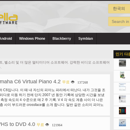
Android
Windows Phone
Blackberry
Symbian
인기 다
이트, 벨소리 및 더 많은 멀티미디어 소프트웨어. 강력한 비디오 소프트웨어
.
maha C6 Virtual Piano 4.2
무료
137268
하 C6입니다. 이 때 내 자신의 피아노 파리에서 떠난다. 내가 그것을 조
로리다로 이동 하기 전에 단지 2007 년 동안 기록에 상당한 시간을 보냈
 측정 속도의 4 수준으로 매 2 주 기록. V 4 각 속도 계층 사이 더 나은
층 사이 부드러운 crossface를 소개 합니다. 일반 같은 소리이 피아노
고가의 피아노 좋은 소리, 하지만 아주 특별 하 고 피아노 사람들 로부터
용. 나를 위해이 소리 실제 소리 피아노, 피아노 배운 야마하 C6 피아
다. 소리 환상적 매우 최적화 된 고품질 소리 은행 및 그것에 따라. 독
VHS to DVD 4.0
 기능 소리 조각 필터 3 밴드 강력한 사실입니다 그것을 위해 설계 된
무료
121964
 갱도 지주를 조정 선반. 따뜻한 또는 오래 된 피아노, 래그 타임 또는