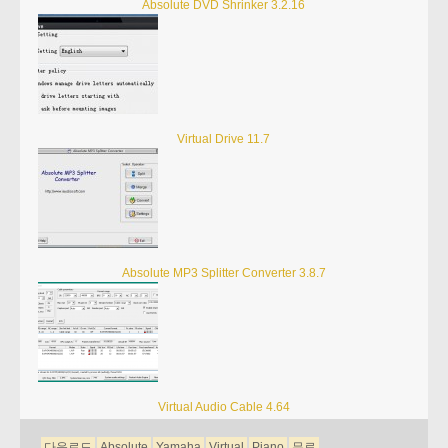
Absolute DVD Shrinker 3.2.16
Virtual Drive 11.7
Absolute MP3 Splitter Converter 3.8.7
Virtual Audio Cable 4.64
다운로드
Absolute
Yamaha
Virtual
Piano
무료