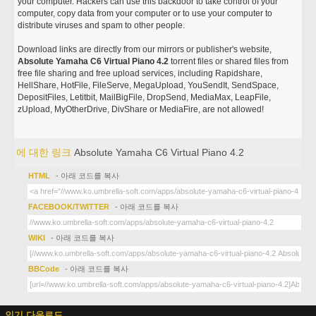
your computer. Hackers can use this backdoor to take control of your
computer, copy data from your computer or to use your computer to
distribute viruses and spam to other people.
Download links are directly from our mirrors or publisher's website,
Absolute Yamaha C6 Virtual Piano 4.2
torrent files or shared files from
free file sharing and free upload services, including Rapidshare,
HellShare, HotFile, FileServe, MegaUpload, YouSendIt, SendSpace,
DepositFiles, Letitbit, MailBigFile, DropSend, MediaMax, LeapFile,
zUpload, MyOtherDrive, DivShare or MediaFire, are not allowed!
에 대한 링크
Absolute Yamaha C6 Virtual Piano 4.2
HTML
- 아래 코드를 복사
FACEBOOK/TWITTER
- 아래 코드를 복사
WIKI
- 아래 코드를 복사
BBCode
- 아래 코드를 복사
인기 다운로드