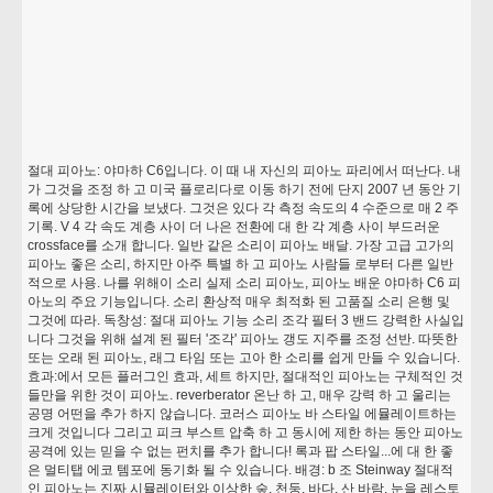
절대 피아노: 야마하 C6입니다. 이 때 내 자신의 피아노 파리에서 떠난다. 내
가 그것을 조정 하 고 미국 플로리다로 이동 하기 전에 단지 2007 년 동안 기
록에 상당한 시간을 보냈다. 그것은 있다 각 측정 속도의 4 수준으로 매 2 주
기록. V 4 각 속도 계층 사이 더 나은 전환에 대 한 각 계층 사이 부드러운
crossface를 소개 합니다. 일반 같은 소리이 피아노 배달. 가장 고급 고가의
피아노 좋은 소리, 하지만 아주 특별 하 고 피아노 사람들 로부터 다른 일반
적으로 사용. 나를 위해이 소리 실제 소리 피아노, 피아노 배운 야마하 C6 피
아노의 주요 기능입니다. 소리 환상적 매우 최적화 된 고품질 소리 은행 및
그것에 따라. 독창성: 절대 피아노 기능 소리 조각 필터 3 밴드 강력한 사실입
니다 그것을 위해 설계 된 필터 '조각' 피아노 갱도 지주를 조정 선반. 따뜻한
또는 오래 된 피아노, 래그 타임 또는 고아 한 소리를 쉽게 만들 수 있습니다.
효과:에서 모든 플러그인 효과, 세트 하지만, 절대적인 피아노는 구체적인 것
들만을 위한 것이 피아노. reverberator 온난 하 고, 매우 강력 하 고 울리는
공명 어떤을 추가 하지 않습니다. 코러스 피아노 바 스타일 에뮬레이트하는
크게 것입니다 그리고 피크 부스트 압축 하 고 동시에 제한 하는 동안 피아노
공격에 있는 믿을 수 없는 펀치를 추가 합니다! 록과 팝 스타일...에 대 한 좋
은 멀티탭 에코 템포에 동기화 될 수 있습니다. 배경: b 조 Steinway 절대적
인 피아노는 진짜 시뮬레이터와 이상한 숲, 천둥, 바다, 산 바람, 눈을 레스토