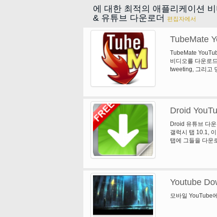
에 대한 최적의 애플리케이션 
& 유튜브 다운로더
편집자에서
TubeMate Y
TubeMate You
비디오를 다운로드
tweeting, 그
습니다.
Droid YouT
Droid 유튜브 다
갤럭시 탭 10.1, 이
탭에 그들을 다운로
디오 추출)로 저장
을 시도, 그것은 당
를 사용할 수 있습
Youtube Dow
모바일 YouTub