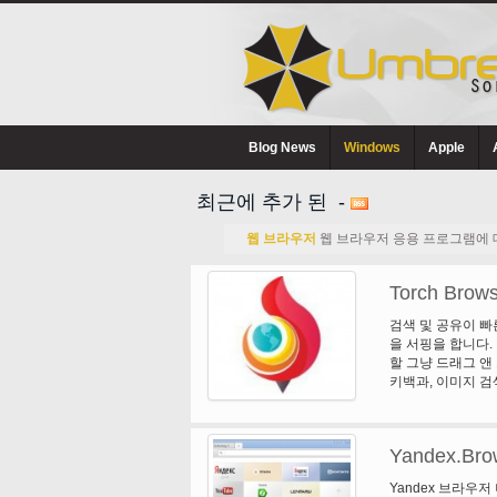
Blog News
Windows
Apple
최근에 추가 된 -
웹 브라우저
웹 브라우저 응용 프로그램에 대 
Torch Brow
검색 및 공유이 빠
을 서핑을 합니다.
할 그냥 드래그 앤 
키백과, 이미지 검색
도 있습니다. 내장
드 하지 않고 직접
로드 토치 브라우저
Yandex.Bro
상 및 노래, 하지
우저 수 있습니다로
Yandex 브라우
웹 비디오 또는 노