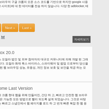
브라우저 구글 크롬의 오픈 소스 코드를 기반으로 하지만 google 사용
트의 이름을 바꿀 수 있습니다. "직장에서 찾아보기", "집에서 검색",
 사이트)에 대 한 데이터를 전송 하지 않습니다. 다양 한 adblocker, 테
사에 대 한 찾아보기"... 원하는 만큼 탐색기 프로젝트를 호스팅할 수 있습
Superbird, 파일 확장명
 하 게 컨트롤 패널에서 전환 수 있습니다. 모든 웹 페이지를 원하는 대
, 모든 Explores 도킹 됩니다. 당신이 원하는대로 그들을 고정할 수
용한 웹 페이지 비교 및 웹 페이지 참조. 시작 모든 웹 페이지, 모든
모든 그들의 도킹 위치를 마지막으로 연 것 같은 모습을 재현 하는 경우 웹
Next »
Last »
재현할 때 다시 시작 됩니다. 그래서 컴퓨터를 켜고 소프트웨어를 시
을 할 우리를 위해 왼쪽, 커피 한 잔. 웹을 검색 하는 것이 우아한 방법
MC 검색 소프트웨어를 자동으로 찾을, 다운로드 및 웹 페이지에서 미
 브
자세히보기
디어 라이브러리. 우리는 지금 Weebly 및 구글 드라이브를 지원합니다.
브러리에 넣어, 누구와 공유.
fox 20.0
 모질라 법인 및 외부 참여자의 대규모 커뮤니티에 의해 개발 된 그래
다. 모질라 화재 폭스 바이러스, 스파이웨어 및 팝업 으로부터 당신을
된 웹 브라우징 성능, 유용성, 개인 정보 보호 및 보안을 제공 하는 모
즐길 수 있습니다. 모질라 파이어 폭스 100% 무료 이며 많은 믿을만한 소
 웹 브라우저 별 이다. 성가신 팝업 파이어 폭스 블록 팝업을 자동으
특한 향상 된 제안을 검색을 사용 하 여 Google 검색 도구 모음의 검색
 하나 이상의 웹 페이지를 보고 웹 탭된 브라우징 속도. 견고한 보안입
ome Last Version
 크롬 현대 웹을 위해 만들어진, 간단 하 고, 빠르고 안전한 웹 브라우
롬은 가능한 모든 방법으로 빨리 되도록 설계 되었습니다. 그것은 바탕
 빠르고 스냅인에서 웹 페이지를 로드 하 고 번개 빠른 복잡 한 웹 응
. 단순 크롬 브라우저 창을 간소화 된 깨끗 하 고 간단. 그러나 예를 들