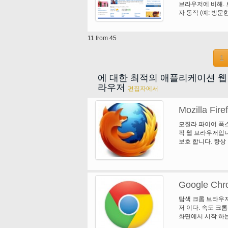
브라우저에 비해. 
만큼 탐색기 프로젝
자 동작 (예: 방문한
"XXX는 시장 조
마, 플러그인과 같은 
니다. 그리고 신속
로 웹 페이지를 도킹
11 from 45
있습니다. 매우 유
Explores 및 
1
페이지 토폴로지를 
작 하 고 다른 작업
은 정말입니다. V
에 대한 최적의 애플리케이션 웹
리 보기 VMC 미
라우저
편집자에서
VMC 미디어 라이
Mozilla Fire
모질라 파이어 폭스
픽 웹 브라우저입니
보호 합니다. 향상 
질라 Firfox를 
식통에 의해 최고의
로 차단 합니다. 독
구글. 탐색 창에서
Google Chr
니다.
탐색 크롬 브라우저
저 이다. 속도 크
화면에서 시작 하는
용 프로그램을 실행