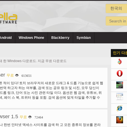
Android
Windows Phone
Blackberry
Symbian
인기 다
한 Windows 다운로드. 지금 무료 다운로드
ser
무료
613651
른 적이 있다! 토치 브라우저의 새로운 드래그 & 드롭 기능으로 쉽게 웹
 번역 하고자 하는 여부를, 검색 또는 공유 링크 및 사진, 모두 당신이
드롭 링크, 단어 또는 사진 관련 타일 이다. 옵션은 웹 검색, 유튜브, 위
, 페이 스 북, 트위터 등을 포함. 검색 옵션에 맞게 타일을 추가할 수
 된 토런트 토치 브라우저 쉽게 사용 하 고 추가 소프트웨어를 다운로
 브라우저에서에서 토런트 다운로드 작업을 관리 합니다. 파일을 다운
의 내장 된 토런트 기능으로 쉽고 간단 하 게 된다. 뿐만 아니라 동영
wser 1.5
만 거의 모든 사이트에서 웹 미디어 저장 미디어 욕심 꾸 러 기 토치 브라
무료
72464
 이동 합니다. 토치 브라우저의 미디어 그래버 브라우저에 통합 하 고
저 나 한번 인터넷 액세스 사이트를 검색 하 고 모든 종류의 정보를 온라
래를 찾은 후 저장; 하려면 광범위 한 파일 형식 지원 쉽게 잡아 하 고