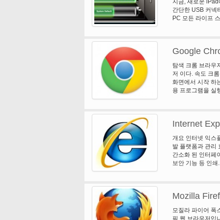
지금, 새로운 iPa
간단한 USB 커넥
PC 모든 라이프 
Google Chr
탐색 크롬 브라우저
저 이다. 속도 크
화면에서 시작 하는
용 프로그램을 실행
어, 검색 하 고 
보안 크롬 내장 악성
도록 자동 업데이트
Internet Ex
보호 정책 정보를 
니다. 거기에 사용
개요 인터넷 익스플
설정을 조정 하 고
발 플랫폼과 관리 
는 것이 쉽습니다.
간소화 된 인터페이스
컴퓨터에 제공합니다
보안 기능 등 인쇄. 
만. 다른 지원 되는 버
드 아래 참조.
Mozilla Fire
모질라 파이어 폭스
픽 웹 브라우저입니