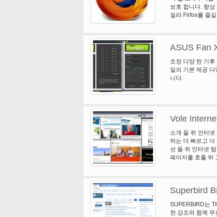
보호 합니다. 향상 
질라 Firfox를 
식통에 의해 최고의
로 차단 합니다. 독
구글. 탐색 창에서
ASUS Fan X
니다.
조정 다양 한 기후
일의 기본 제공 다
니다.
Vole Interne
소개 들 쥐 인터넷
하는 더 빠르고 더
션 들 쥐 인터넷 
페이지를 호출 하 
운로드 및 웹 페이
쥐 미디어 CHM에
니다. 그 뿐만 아
Superbird B
라우저 웹 페이지에
이상 당신은 자주 
SUPERBIRD는 
공합니다. 마이크로
한 강조와 함께 무료
된 탐색기, 일반, 