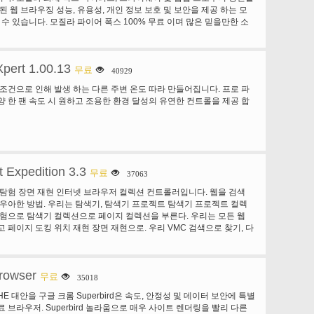
된 웹 브라우징 성능, 유용성, 개인 정보 보호 및 보안을 제공 하는 모
즐길 수 있습니다. 모질라 파이어 폭스 100% 무료 이며 많은 믿을만한 소
 웹 브라우저 별 이다. 성가신 팝업 파이어 폭스 블록 팝업을 자동으
특한 향상 된 제안을 검색을 사용 하 여 Google 검색 도구 모음의 검색
 하나 이상의 웹 페이지를 보고 웹 탭된 브라우징 속도. 견고한 보안입
pert 1.00.13
무료
40929
 조건으로 인해 발생 하는 다른 주변 온도 따라 만들어집니다. 프로 파
양 한 팬 속도 시 원하고 조용한 환경 달성의 유연한 컨트롤을 제공 합
t Expedition 3.3
무료
37063
 탐험 장면 재현 인터넷 브라우저 컬렉션 컨트롤러입니다. 웹을 검색
 우아한 방법. 우리는 탐색기, 탐색기 프로젝트 탐색기 프로젝트 컬렉
탐험으로 탐색기 컬렉션으로 페이지 컬렉션을 부른다. 우리는 모든 웹
고 페이지 도킹 위치 재현 장면 재현으로. 우리 VMC 검색으로 찾기, 다
지에서 미리 보기 VMC 미디어 라이브러리를 호출합니다. 자세히 들
 대 한 검색입니다. 들 쥐는 인터넷 탐험 보편적인 인터넷 브라우저입
니라 우리 또한 다음과 같은 기능을 제공 합니다: 웹 페이지 토폴로지 브
rowser
 대해 걱정할 필요가 없습니다의 3 개의 층 충분히 적합 하지 않다. 더
무료
35018
오픈에 대 한 걱정, 웹 페이지를 닫습니다. 대규모 웹 페이지 공간을 제
THE 대안을 구글 크롬 Superbird은 속도, 안정성 및 데이터 보안에 특별
 소프트 인터넷 익스플로러, 구글 크롬 처럼 우리는 6 명의 미리 설정
 브라우저. Superbird 놀라움으로 매우 사이트 렌더링을 빨리 다른
학습, 작업, 레저, 라이브, 도우미와 VMC 탐색기. 만들 수 있으며 원하는