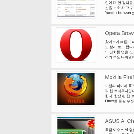
인에 대 한 검색을
외부 프로그램, 변
신을 보호 하 고 
하의 컴퓨터에 저장
Yandex.brow
의 지 저 귐 추종자
터페이스를 통해 당
공 단추가 쉽게 원
이터를 압축 하는 동
찾을. 미디어 파일
만 수 고 화려한 
기 가속기 속도 다
Opera Brow
표시 됩니다. 새로
아도 그래서 귀하의
사이트를 Smartb
력한 브라우저 토치
찾아보기 빠른 오
니다 및 자동 고침
제공합니다. 크롬 
도 빨리 로드 합니
브라우저는 은행이 
제공 기능 검색 및
의 평화를 얻을. 
섹션을 다른 사람 
께 시간에. 안전한
라의 속도 다이얼에
일을 다운로드 하는
전 하 고 안전한 
성 합니다. 한 번
카스 퍼 스키 안티
악성 코드, 피싱 
장 웹 검색을 더 
국 웹 페이지를 번
치 브라우저 검색,
로운 테마의 다양 
한 9 개 언어를 유
내장 된 미디어 기
Mozilla Fire
를 사용 하 여 암
클릭 떨어져 사용 
액세스 해야 합니다
모질라 파이어 폭스
기 키 및 마우스에
픽 웹 브라우저입니
한다. 향상 된 웹
Firfox를 즐길 
의해 최고의 웹 브라
구글 검색 툴바 검색
이지를 확인 하 여
ASUS Ai Ch
독점 아수스 Ai 