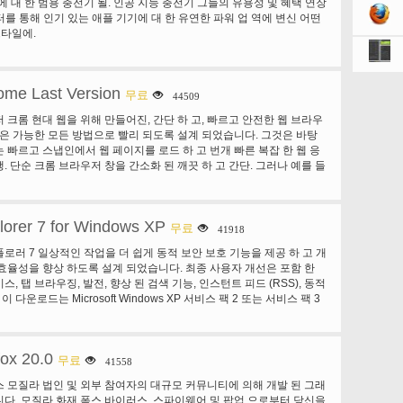
d에 대 한 범용 충전기 될. 인공 지능 충전기 그들의 유용성 및 혜택 연장
터를 통해 인기 있는 애플 기기에 대 한 유연한 파워 업 역에 변신 어떤
스타일에.
ome Last Version
무료
44509
 크롬 현대 웹을 위해 만들어진, 간단 하 고, 빠르고 안전한 웹 브라우
롬은 가능한 모든 방법으로 빨리 되도록 설계 되었습니다. 그것은 바탕
 빠르고 스냅인에서 웹 페이지를 로드 하 고 번개 빠른 복잡 한 웹 응
. 단순 크롬 브라우저 창을 간소화 된 깨끗 하 고 간단. 그러나 예를 들
동일한 상자에서 이동 및 원하는-신속 하 고 쉽게 탭을 정렬 수 있습니다.
 코드 및 피싱 보호, 당신은 모든 최신 보안 픽스, 그리고 더 많은 되
와 웹에 안전 하 고 더 안전한 유지 설계 되었습니다. 크롬 개인 정보
plorer 7 for Windows XP
보호 하는 동안 당신의 개인 정보를 공유 하는 온라인의 컨트롤에 넣습
무료
41918
자 정의 크롬을 사용자 지정 하 고 당신을 위해 하는 방법의 톤이 있다.
로러 7 일상적인 작업을 더 쉽게 동적 보안 보호 기능을 제공 하 고 개
 크롬 웹 스토어에서 애플 리 케이 션, 확장 프로그램 및 테마를 추가 하
효율성을 향상 하도록 설계 되었습니다. 최종 사용자 개선은 포함 한
 서명에서 Chrome에 로그인 북마크, 역사, 및 기타 설정을 귀하의 모든
, 탭 브라우징, 발전, 향상 된 검색 기능, 인스턴트 피드 (RSS), 동적
. 그것은 자동으로 로그인 하면 모든 좋아하는 Google 서비스. 더
이 다운로드는 Microsoft Windows XP 서비스 팩 2 또는 서비스 팩 3
전의 Microsoft Windows Internet Explorer 7 다운로드 관련 다운로
fox 20.0
무료
41558
 모질라 법인 및 외부 참여자의 대규모 커뮤니티에 의해 개발 된 그래
다. 모질라 화재 폭스 바이러스, 스파이웨어 및 팝업 으로부터 당신을