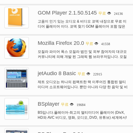
하나의 웹 사이트의 수천에서…
GOM Player 2.1.50.5145
무료
24136
고옴이 인기 있는 오디오 & 비디오 코덱 내장으로 무료 미
디어 플레이어 이다. 코덱 찾기 GOM 플레이어 포함 많은
코덱 (XviD,…
Mozilla Firefox 20.0
무료
41558
모질라 파이어 폭스 모질라 법인 및 외부 참여자의 대규모
커뮤니티에 의해 개발 된 그래픽 웹 브라우저입니다. 모질
라 화재 폭스 바이러스,…
jetAudio 8 Basic
무료
22915
제트 오디오는 하나의 컴팩트한 랙 이루어진 통합된 멀티
미디어 소프트웨어입니다. 뿐만 아니라 다양 한 음악 및 비
디오 파일 재생은, 그것은 또한…
BSplayer
무료
19684
BS입니다.플레이어-최고의 멀티미디어 플레이어 (DivX,
HD와 AVC 비디오, 영화, 오디오, DVD, 유튜브) 세계에서!
BS입니다.플레이어 ™는 전 세계에 걸쳐 70만 이상의 멀
티…